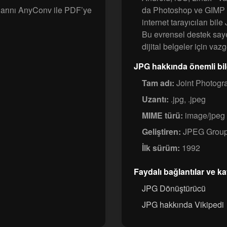
arını AnyConv ile PDF’ye
da Photoshop ve GIMP gi
internet tarayıcıları bil
Bu evrensel destek sayes
dijital belgeler için vazg
JPG hakkında önemli bil
Tam adı:
Joint Photogr
Uzantı:
.jpg, .jpeg
MIME türü:
image/jpeg
Geliştiren:
JPEG Grou
İlk sürüm:
1992
Faydalı bağlantılar ve k
JPG Dönüştürücü
JPG hakkında Vikipedi