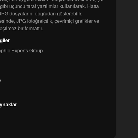
bi üçüncü taraf yazılımlar kullanılarak. Hatta
e JPG dosyalarını doğrudan gösterebilir.
inde, JPG fotoğrafçılık, çevrimiçi grafikler ve
eçilmez bir formattır.
giler
aphic Experts Group
p
aynaklar