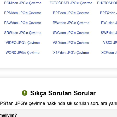
PGM'den JPG'e Çevirme
FOTOĞRAFI JPG'e Çevirme
PHOTOSHOP 
PPM'den JPG'e Çevirme
PPT'den JPG'e Çevirme
PPTX'den 
RAW'dan JPG'e Çevirme
RW2'den JPG'e Çevirme
RWL'den J
SRW'den JPG'e Çevirme
SVG'den JPG'e Çevirme
SWF'den J
VIDEO JPG'e Çevirme
VSD'den JPG'e Çevirme
VSDX JP
WORD JPG'e Çevirme
X3F'den JPG'e Çevirme
XCF'den J
Sıkça Sorulan Sorular
S'tan JPG'e çevirme hakkında sık sorulan sorulara yanı
meliyim?