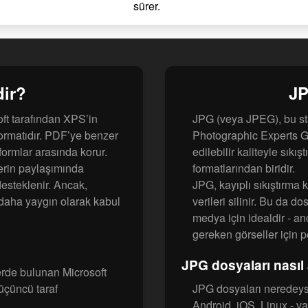
sürer.
ir?
JP
ft tarafından XPS’in
JPG (veya JPEG), bu sta
 formatıdır. PDF’ye benzer
Photographic Experts Gro
formlar arasında korur.
edilebilir kaliteyle sık
erin paylaşımında
formatlarından biridir.
esteklenir. Ancak,
JPG, kayıplı sıkıştırma 
daha yaygın olarak kabul
verileri silinir. Bu da d
medya için idealdir - a
gereken görseller için p
JPG dosyaları nasıl a
rde bulunan Microsoft
 üçüncü taraf
JPG dosyaları neredeys
Android, iOS, Linux - v