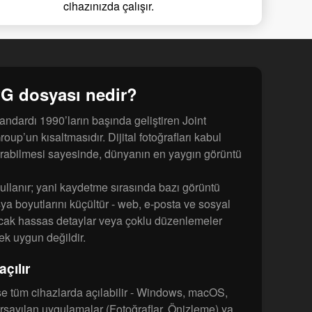
cihazınızda çalışır.
G dosyası nedir?
ndardı 1990’ların başında geliştiren Joint
up’un kısaltmasıdır. Dijital fotoğrafları kabul
ıştırabilmesi sayesinde, dünyanın en yaygın görüntü
kullanır; yani kaydetme sırasında bazı görüntü
osya boyutlarını küçültür - web, e-posta ve sosyal
ncak hassas detaylar veya çoklu düzenlemeler
ek uygun değildir.
çılır
e tüm cihazlarda açılabilir - Windows, macOS,
arsayılan uygulamalar (Fotoğraflar, Önizleme) ya