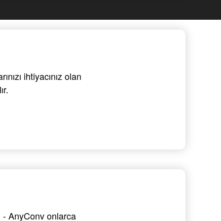
nızı ihtiyacınız olan
ır.
in - AnyConv onlarca