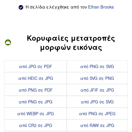
Η σελίδα ελέγχθηκε από τον
Ethan Brooks
Κορυφαίες μετατροπές
μορφών εικόνας
από JPG σε PDF
από PNG σε SVG
από HEIC σε JPG
από SVG σε PNG
από PNG σε PDF
από JFIF σε JPG
από PNG σε JPG
από JPG σε SVG
από WEBP σε JPG
από PNG σε JPEG
από CR2 σε JPG
από RAW σε JPG