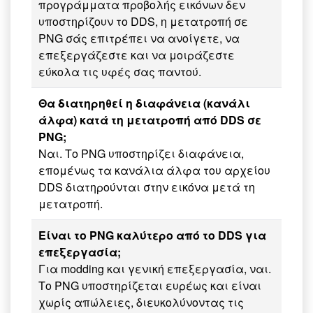
προγράμματα προβολής εικόνων δεν
υποστηρίζουν το DDS, η μετατροπή σε
PNG σάς επιτρέπει να ανοίγετε, να
επεξεργάζεστε και να μοιράζεστε
εύκολα τις υφές σας παντού.
Θα διατηρηθεί η διαφάνεια (κανάλι
άλφα) κατά τη μετατροπή από DDS σε
PNG;
Ναι. Το PNG υποστηρίζει διαφάνεια,
επομένως τα κανάλια άλφα του αρχείου
DDS διατηρούνται στην εικόνα μετά τη
μετατροπή.
Είναι το PNG καλύτερο από το DDS για
επεξεργασία;
Για modding και γενική επεξεργασία, ναι.
Το PNG υποστηρίζεται ευρέως και είναι
χωρίς απώλειες, διευκολύνοντας τις