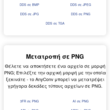
DDS σε BMP
DDS σε JPEG
DDS σε JPG
DDS σε PNG
DDS σε TGA
Μετατροπή σε PNG
Θέλετε να αποκτήσετε ένα αρχείο σε μορφή
PNG; Επιλέξτε την αρχική μορφή με την οποία
ξεκινάτε - το AnyConv μπορεί να μετατρέψει
γρήγορα δεκάδες τύπους αρχείων σε PNG.
3FR σε PNG
AI σε PNG