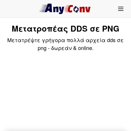
Μετατροπέας DDS σε PNG
Μετατρέψτε γρήγορα πολλά αρχεία dds σε
png - δωρεάν & online.