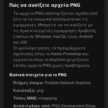
Πώς να ανοίξετε αρχεία PNG
Τα αρχεία PNG υποστηρίζονται σχεδόν από
όλα τα λειτουργικά συστήματα και τις
εφαρμογές. Μπορείτε να τα ανοίξετε με
τις προεπιλεγμένες εφαρμογές προβολής
εικόνων σε Windows, macOS, Linux, Android
και iOS.
Οι φυλλομετρητές, τα προγράμματα
σχεδίασης όπως το Adobe Photoshop και
εργαλεία όπως το AnyConv χειρίζονται
επίσης αρχεία PNG χωρίς προβλήματα.
Βασικά στοιχεία για το PNG
Πλήρες όνομα:
Portable Network Graphics
Κατάληξη:
.png
Τύπος MIME:
image/png
Αναπτύχθηκε από:
PNG Development Group