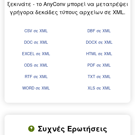
ξεκινάτε - το AnyConv μπορεί να μετατρέψει
γρήγορα δεκάδες τύπους αρχείων σε XML.
CSV σε XML
DBF σε XML
DOC σε XML
DOCX σε XML
EXCEL σε XML
HTML σε XML
ODS σε XML
PDF σε XML
RTF σε XML
TXT σε XML
WORD σε XML
XLS σε XML
Συχνές Ερωτήσεις