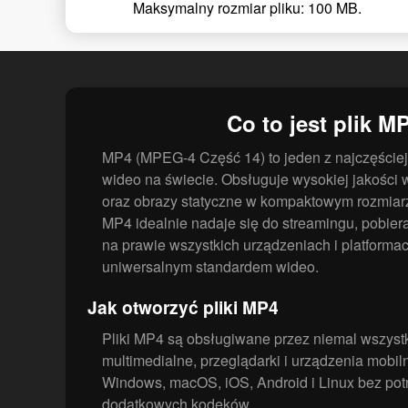
Maksymalny rozmiar pliku: 100 MB.
Co to jest plik M
MP4 (MPEG-4 Część 14) to jeden z najczęście
wideo na świecie. Obsługuje wysokiej jakości w
oraz obrazy statyczne w kompaktowym rozmiarz
MP4 idealnie nadaje się do streamingu, pobiera
na prawie wszystkich urządzeniach i platformac
uniwersalnym standardem wideo.
Jak otworzyć pliki MP4
Pliki MP4 są obsługiwane przez niemal wszyst
multimedialne, przeglądarki i urządzenia mobil
Windows, macOS, iOS, Android i Linux bez potr
dodatkowych kodeków.