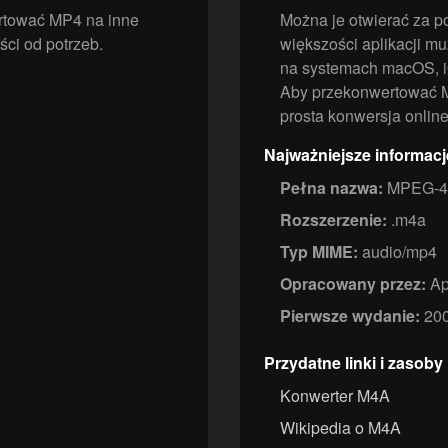
tować MP4 na inne
Można je otwierać za 
ści od potrzeb.
większości aplikacji m
na systemach macOS, i
Aby przekonwertować M
prosta konwersja online
Najważniejsze informac
Pełna nazwa:
MPEG-4 
Rozszerzenie:
.m4a
Typ MIME:
audio/mp4
Opracowany przez:
Ap
Pierwsze wydanie:
20
Przydatne linki i zasoby
Konwerter M4A
Wikipedia o M4A