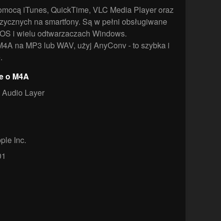
pomocą iTunes, QuickTime, VLC Media Player oraz
uzycznych na smartfony. Są w pełni obsługiwane
OS i wielu odtwarzaczach Windows.
4A na MP3 lub WAV, użyj AnyConv - to szybka i
.
je o M4A
Audio Layer
ple Inc.
01