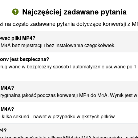
Najczęściej zadawane pytania
i na często zadawane pytania dotyczące konwersji z 
ować pliki MP4?
4A bez rejestracji i bez instalowania czegokolwiek.
onv jest bezpieczna?
sługiwane w bezpieczny sposób i automatycznie usuwane po 1 g
o M4A?
yginalną jakość podczas konwersji MP4 do M4A. Wynik jest wie
o M4A?
 kilka sekund - nawet w przypadku większych plików.
P4?
 konwertować wiele plików MP4 do M4A jednocześnie - szybko