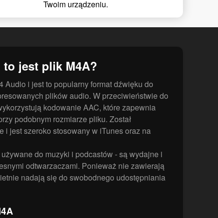
Twoim urządzeniu.
 to jest plik M4A?
 Audio i jest to popularny format dźwięku do
esowanych plików audio. W przeciwieństwie do
wykorzystują kodowanie AAC, które zapewnia
przy podobnym rozmiarze pliku. Został
 i jest szeroko stosowany w iTunes oraz na
 używane do muzyki i podcastów - są wydajne i
esnymi odtwarzaczami. Ponieważ nie zawierają
etnie nadają się do swobodnego udostępniania
M4A