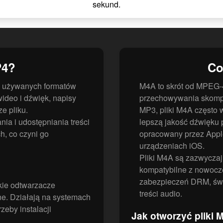
sekund.
P4?
Co
j używanych formatów
M4A to skrót od MPEG-4
ideo i dźwięk, napisy
przechowywania skompr
e pliku.
MP3, pliki M4A często 
nia i udostępniania treści
lepszą jakość dźwięku 
h, co czyni go
opracowany przez Apple
urządzeniach iOS.
Pliki M4A są zazwyczaj
kompatybilne z nowocz
zabezpieczeń DRM, świ
kie odtwarzacze
treści audio.
ne. Działają na systemach
zeby instalacji
Jak otworzyć pliki 