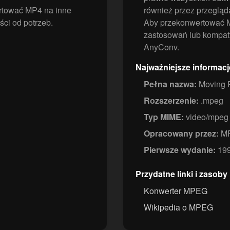
tować MP4 na inne
również przez przegląda
ści od potrzeb.
Aby przekonwertować 
zastosowań lub kompaty
AnyConv.
Najważniejsze informac
Pełna nazwa:
Moving P
Rozszerzenie:
.mpeg
Typ MIME:
video/mpeg
Opracowany przez:
MP
Pierwsze wydanie:
19
Przydatne linki i zasoby
Konwerter MPEG
Wikipedia o MPEG