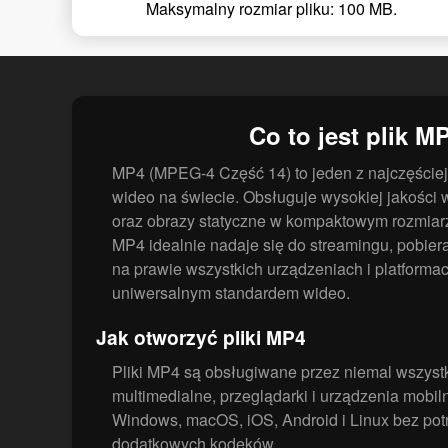
Maksymalny rozmiar pliku: 100 MB.
Co to jest plik M
MP4 (MPEG-4 Część 14) to jeden z najczęście
wideo na świecie. Obsługuje wysokiej jakości w
oraz obrazy statyczne w kompaktowym rozmiarz
MP4 idealnie nadaje się do streamingu, pobiera
na prawie wszystkich urządzeniach i platformac
uniwersalnym standardem wideo.
Jak otworzyć pliki MP4
Pliki MP4 są obsługiwane przez niemal wszyst
multimedialne, przeglądarki i urządzenia mobil
Windows, macOS, iOS, Android i Linux bez potr
dodatkowych kodeków.