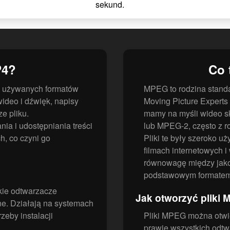
sekund.
P4?
Co 
j używanych formatów
MPEG to rodzina stand
ideo i dźwięk, napisy
Moving Picture Expert
e pliku.
mamy na myśli wideo 
nia i udostępniania treści
lub MPEG-2, często z r
h, co czyni go
Pliki te były szeroko 
filmach internetowych i
równowagę między jakoś
podstawowym formatem
kie odtwarzacze
Jak otworzyć pliki
ne. Działają na systemach
zeby instalacji
Pliki MPEG można otwi
prawie wszystkich odt