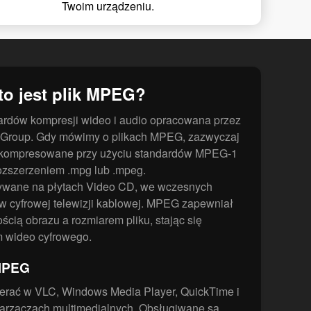
Twoim urządzeniu.
to jest plik MPEG?
ardów kompresji wideo i audio opracowana przez
s Group. Gdy mówimy o plikach MPEG, zazwyczaj
skompresowane przy użyciu standardów MPEG-1
ozszerzeniem .mpg lub .mpeg.
używane na płytach Video CD, we wczesnych
 w cyfrowej telewizji kablowej. MPEG zapewniał
cią obrazu a rozmiarem pliku, stając się
 wideo cyfrowego.
 MPEG
erać w VLC, Windows Media Player, QuickTime i
warzaczach multimedialnych. Obsługiwane są