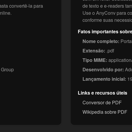
sta convertê-la para
de texto e e-readers t
nline.
Use o AnyConv para co
conforme suas necessi
Fatos importantes sobr
Nome completo:
Porta
Extensão:
.pdf
Tipo MIME:
application
s Group
Desenvolvido por:
Ado
Lançamento inicial:
19
Links e recursos úteis
Conversor de PDF
Wikipedia sobre PDF