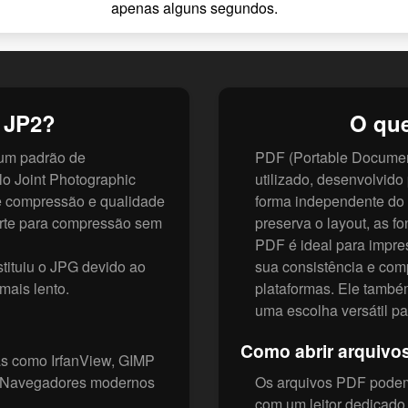
apenas alguns segundos.
 JP2?
O qu
 um padrão de
PDF (Portable Documen
o Joint Photographic
utilizado, desenvolvid
de compressão e qualidade
forma independente do 
orte para compressão sem
preserva o layout, as fo
PDF é ideal para impre
tituiu o JPG devido ao
sua consistência e com
mais lento.
plataformas. Ele também 
uma escolha versátil p
Como abrir arquivo
s como IrfanView, GIMP
. Navegadores modernos
Os arquivos PDF podem
com um leitor dedicado