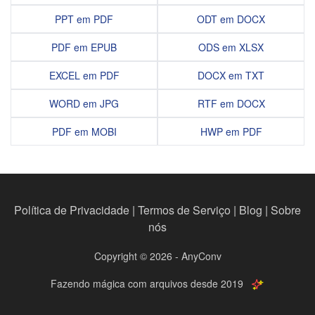
PPT em PDF
ODT em DOCX
PDF em EPUB
ODS em XLSX
EXCEL em PDF
DOCX em TXT
WORD em JPG
RTF em DOCX
PDF em MOBI
HWP em PDF
Política de Privacidade
|
Termos de Serviço
|
Blog
|
Sobre
nós
Copyright © 2026 - AnyConv
Fazendo mágica com arquivos desde 2019