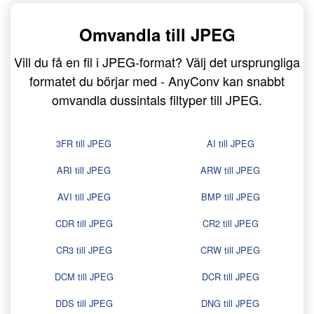
Omvandla till JPEG
Vill du få en fil i JPEG-format? Välj det ursprungliga
formatet du börjar med - AnyConv kan snabbt
omvandla dussintals filtyper till JPEG.
3FR till JPEG
AI till JPEG
ARI till JPEG
ARW till JPEG
AVI till JPEG
BMP till JPEG
CDR till JPEG
CR2 till JPEG
CR3 till JPEG
CRW till JPEG
DCM till JPEG
DCR till JPEG
DDS till JPEG
DNG till JPEG