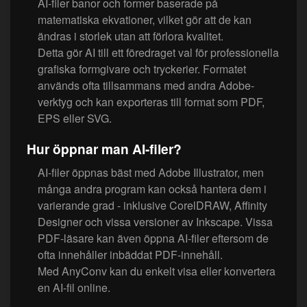
AI-filer banor och former baserade på
matematiska ekvationer, vilket gör att de kan
ändras i storlek utan att förlora kvalitet.
Detta gör AI till ett föredraget val för professionella
grafiska formgivare och tryckerier. Formatet
används ofta tillsammans med andra Adobe-
verktyg och kan exporteras till format som PDF,
EPS eller SVG.
Hur öppnar man AI-filer?
AI-filer öppnas bäst med Adobe Illustrator, men
många andra program kan också hantera dem i
varierande grad - inklusive CorelDRAW, Affinity
Designer och vissa versioner av Inkscape. Vissa
PDF-läsare kan även öppna AI-filer eftersom de
ofta innehåller inbäddat PDF-innehåll.
Med AnyConv kan du enkelt visa eller konvertera
en AI-fil online.