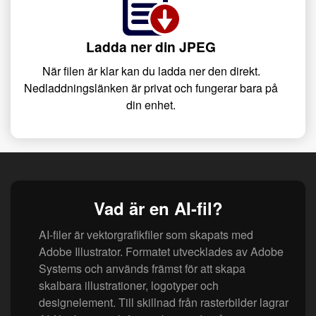
Ladda ner din JPEG
När filen är klar kan du ladda ner den direkt.
Nedladdningslänken är privat och fungerar bara på
din enhet.
Vad är en AI-fil?
AI-filer är vektorgrafikfiler som skapats med
Adobe Illustrator. Formatet utvecklades av Adobe
Systems och används främst för att skapa
skalbara illustrationer, logotyper och
designelement. Till skillnad från rasterbilder lagrar