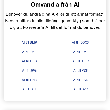
Omvandla från AI
Behöver du ändra dina AI-filer till ett annat format?
Nedan hittar du alla tillgängliga verktyg som hjälper
dig att konvertera AI till det format du behöver.
AI till BMP
AI till DOCX
AI till DXF
AI till EMF
AI till EPS
AI till JPEG
AI till JPG
AI till PDF
AI till PNG
AI till PSD
AI till STL
AI till SVG