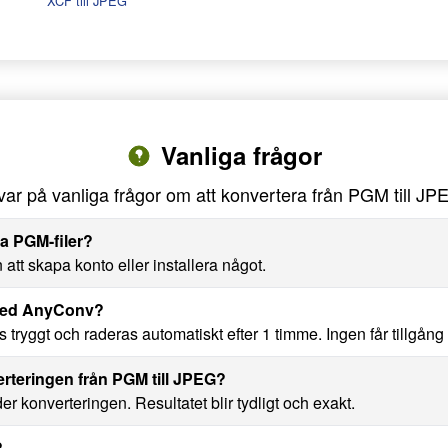
XCF till JPEG
Vanliga frågor
var på vanliga frågor om att konvertera från PGM till JP
ra PGM-filer?
att skapa konto eller installera något.
 med AnyConv?
ryggt och raderas automatiskt efter 1 timme. Ingen får tillgång til
erteringen från PGM till JPEG?
nder konverteringen. Resultatet blir tydligt och exakt.
?