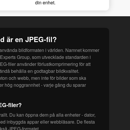
din enhet.
d är en JPEG-fil?
 använda bildformaten i världen. Namnet kommer
 Experts Group, som utvecklade standarden i
EG-filer använder förlustkomprimering för att
ändå behålla en godtagbar bildkvalitet.
foton och webb, men inte för bilder som ska
äver hög noggrannhet - varje gång du sparar
G-filer?
allt. Du kan öppna dem på alla enheter - dator,
 med inbyggda appar eller webbläsare. De flesta
ckså JPEG-formatet.