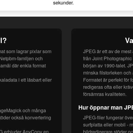
sekunder.
l?
Va
at som lagrar pixlar som
JPEG är ett av de mest
v Netpbm-familjen och
från Joint Photographic
amål där enkla format
början av 1990-talet. JP
minska filstorleken och 
aladata i ett läsbart eller
Formatet är perfekt för 
redigeras ofta eller kr
försämras kvaliteten.
Hur öppnar man JPE
mageMagick och många
stöder också konvertering
JPEG-filer fungerar över
surfplatta eller mobil -
PNG erbjuder AnyConv en
bildredigerare stöder o