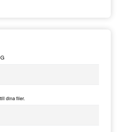
EG
l dina filer.