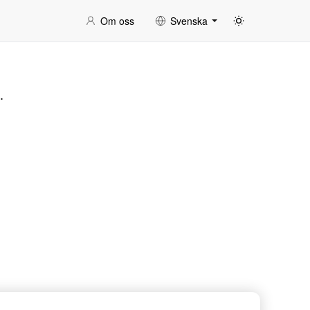
Om oss
Svenska
.