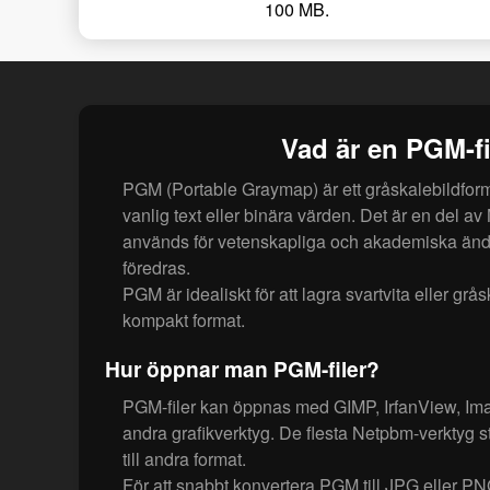
100 MB.
Vad är en PGM-fi
PGM (Portable Graymap) är ett gråskalebildform
vanlig text eller binära värden. Det är en del a
används för vetenskapliga och akademiska änd
föredras.
PGM är idealiskt för att lagra svartvita eller gråsk
kompakt format.
Hur öppnar man PGM-filer?
PGM-filer kan öppnas med GIMP, IrfanView, I
andra grafikverktyg. De flesta Netpbm-verktyg 
till andra format.
För att snabbt konvertera PGM till JPG eller 