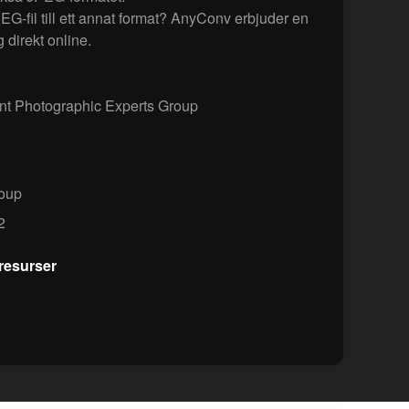
EG-fil till ett annat format? AnyConv erbjuder en
 direkt online.
nt Photographic Experts Group
oup
2
resurser