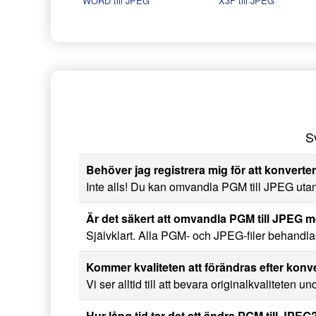
WORD till JPEG
X3F till JPEG
S
Behöver jag registrera mig för att konverte
Inte alls! Du kan omvandla PGM till JPEG utan 
Är det säkert att omvandla PGM till JPEG
Självklart. Alla PGM- och JPEG-filer behandlas t
Kommer kvaliteten att förändras efter konv
Vi ser alltid till att bevara originalkvaliteten u
Hur lång tid tar det att ändra PGM till JPEG