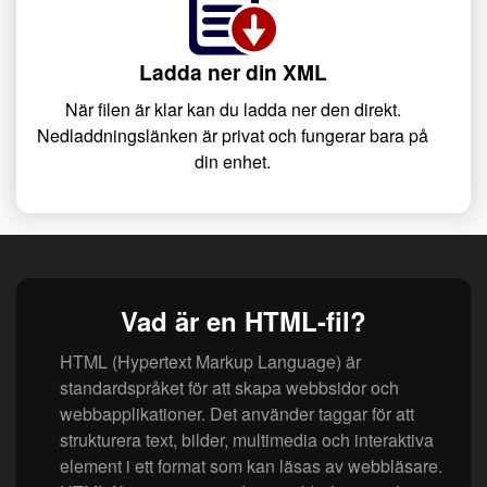
Ladda ner din XML
När filen är klar kan du ladda ner den direkt.
Nedladdningslänken är privat och fungerar bara på
din enhet.
Vad är en HTML-fil?
HTML (Hypertext Markup Language) är
standardspråket för att skapa webbsidor och
webbapplikationer. Det använder taggar för att
strukturera text, bilder, multimedia och interaktiva
element i ett format som kan läsas av webbläsare.