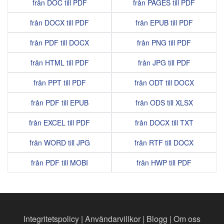
från DOC till PDF
från PAGES till PDF
från DOCX till PDF
från EPUB till PDF
från PDF till DOCX
från PNG till PDF
från HTML till PDF
från JPG till PDF
från PPT till PDF
från ODT till DOCX
från PDF till EPUB
från ODS till XLSX
från EXCEL till PDF
från DOCX till TXT
från WORD till JPG
från RTF till DOCX
från PDF till MOBI
från HWP till PDF
Integritetspolicy
|
Användarvillkor
|
Blogg
|
Om oss