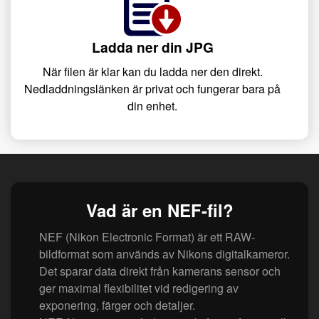
Ladda ner din JPG
När filen är klar kan du ladda ner den direkt.
Nedladdningslänken är privat och fungerar bara på
din enhet.
Vad är en NEF-fil?
NEF (Nikon Electronic Format) är ett RAW-
bildformat som används av Nikons digitalkameror.
Det sparar data direkt från kamerans sensor och
ger maximal flexibilitet vid redigering av
exponering, färger och detaljer.