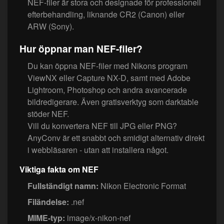
NEF-filer är stora och designade för professionell
efterbehandling, liknande CR2 (Canon) eller
ARW (Sony).
Hur öppnar man NEF-filer?
Du kan öppna NEF-filer med Nikons program
ViewNX eller Capture NX-D, samt med Adobe
Lightroom, Photoshop och andra avancerade
bildredigerare. Även gratisverktyg som darktable
stöder NEF.
Vill du konvertera NEF till JPG eller PNG?
AnyConv är ett snabbt och smidigt alternativ direkt
i webbläsaren - utan att installera något.
Viktiga fakta om NEF
Fullständigt namn:
Nikon Electronic Format
Filändelse:
.nef
MIME-typ:
image/x-nikon-nef