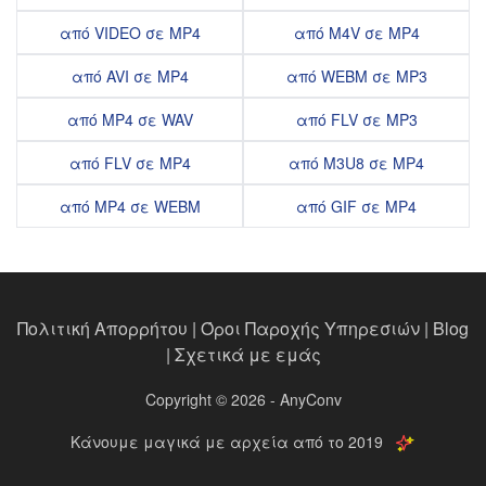
από VIDEO σε MP4
από M4V σε MP4
από AVI σε MP4
από WEBM σε MP3
από MP4 σε WAV
από FLV σε MP3
από FLV σε MP4
από M3U8 σε MP4
από MP4 σε WEBM
από GIF σε MP4
Πολιτική Απορρήτου
|
Όροι Παροχής Υπηρεσιών
|
Blog
|
Σχετικά με εμάς
Copyright © 2026 - AnyConv
Κάνουμε μαγικά με αρχεία από το 2019