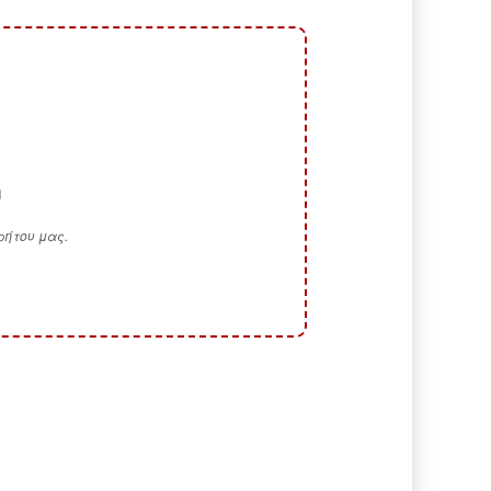
η
ρήτου μας.