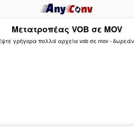
Μετατροπέας VOB σε MOV
ψτε γρήγορα πολλά αρχεία vob σε mov - δωρεάν &