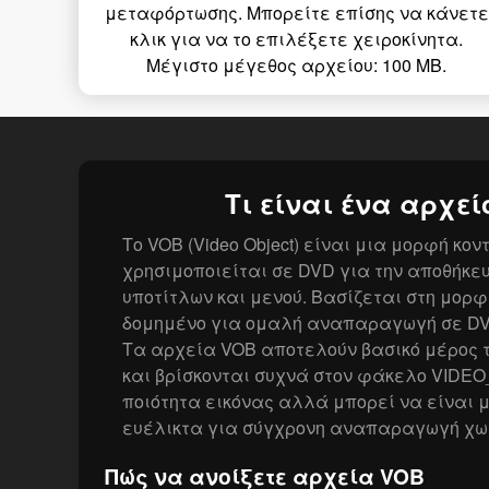
μεταφόρτωσης. Μπορείτε επίσης να κάνετε
κλικ για να το επιλέξετε χειροκίνητα.
Μέγιστο μέγεθος αρχείου: 100 MB.
Τι είναι ένα αρχεί
Το VOB (Video Object) είναι μια μορφή κον
χρησιμοποιείται σε DVD για την αποθήκευσ
υποτίτλων και μενού. Βασίζεται στη μορφ
δομημένο για ομαλή αναπαραγωγή σε DVD
Τα αρχεία VOB αποτελούν βασικό μέρος τ
και βρίσκονται συχνά στον φάκελο VIDEO
ποιότητα εικόνας αλλά μπορεί να είναι 
ευέλικτα για σύγχρονη αναπαραγωγή χω
Πώς να ανοίξετε αρχεία VOB