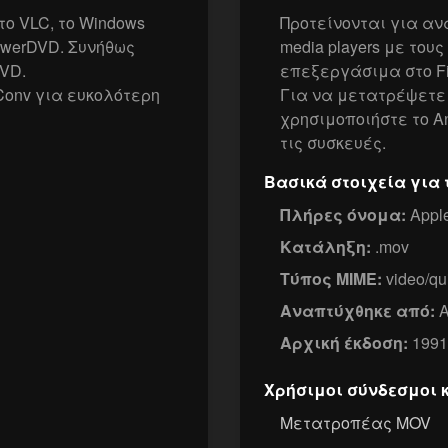
ο VLC, το Windows
Προτείνονται για αν
PowerDVD. Συνήθως
media players με του
VD.
επεξεργάσιμα στο Fina
Conv για ευκολότερη
Για να μετατρέψετε
χρησιμοποιήστε το 
τις συσκευές.
Βασικά στοιχεία για 
Πλήρες όνομα:
Apple
Κατάληξη:
.mov
Τύπος MIME:
video/qu
Αναπτύχθηκε από:
A
Αρχική έκδοση:
1991
Χρήσιμοι σύνδεσμοι 
Μετατροπέας MOV