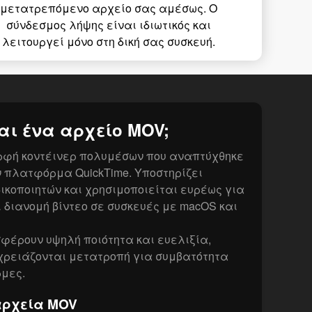
μετατρεπόμενο αρχείο σας αμέσως. Ο
σύνδεσμος λήψης είναι ιδιωτικός και
λειτουργεί μόνο στη δική σας συσκευή.
ναι ένα αρχείο MOV;
ορφή κοντέινερ πολυμέσων που αναπτύχθηκε
ην πλατφόρμα QuickTime. Υποστηρίζει
ικοποιητών και χρησιμοποιείται ευρέως για
 διανομή βίντεο σε συσκευές με macOS και
φέρουν υψηλή ποιότητα και ευελιξία,
χρειάζονται μετατροπή για συμβατότητα
ρμες.
αρχεία MOV