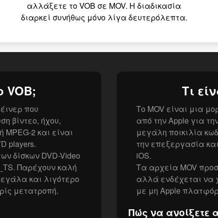
αλλάξετε το VOB σε MOV. Η διαδικασία
διαρκεί συνήθως μόνο λίγα δευτερόλεπτα.
ο VOB;
Τι εί
τέινερ που
Το MOV είναι μια μ
η βίντεο, ήχου,
από την Apple για τ
ή MPEG-2 και είναι
μεγάλη ποικιλία κωδ
 players.
την επεξεργασία και
ων δίσκων DVD-Video
iOS.
_TS. Παρέχουν καλή
Τα αρχεία MOV προσ
μεγάλα και λιγότερο
αλλά ενδέχεται να 
ρίς μετατροπή.
με μη Apple πλατφό
Πώς να ανοίξετε 