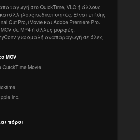
απαραγωγή στο QuickTime, VLC ή άλλους
ς κατάλληλους κωδικοποιητές. Είναι επίσης
l Cut Pro, iMovie και Adobe Premiere Pro.
 MOV σε MP4 ή άλλες μορφές,
AnyConv για ομαλή αναπαραγωγή σε όλες
το MOV
 QuickTime Movie
icktime
pple Inc.
και πόροι