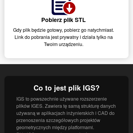
Pobierz plik STL
Gdy plik będzie gotowy, pobierz go natychmiast.
Link do pobrania jest prywatny i działa tylko na
Twoim urządzeniu.
Co to jest plik IGS?
IGS to powszechnie używane rozszerzenie
plików IGES. Zawiera tę samą strukturę danych
używaną w aplikacjach inżynierskich i CAD do
przenoszenia szczegółowych projektów
geometrycznych między platformami.