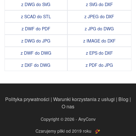
z DWG do SVG
z SVG do DXF
z SCAD do STL
z JPEG do DXF
z DWF do PDF
z JPG do DWG
z DWG do JPG
z IMAGE do DXF
z DWF do DWG
z EPS do DXF
z DXF do DWG
z PDF do JPG
Polityka prywatności
|
Warunki korzystania z usługi
|
Blog
|
O nas
Copyright © 2026 - AnyConv
Czarujemy pliki od 2019 roku