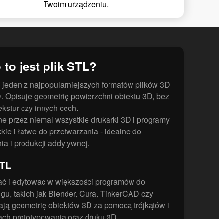
Twoim urządzeniu.
 to jest plik STL?
to jeden z najpopularniejszych formatów plików 3D
 Opisuje geometrię powierzchni obiektu 3D, bez
ekstur czy innych cech.
ne przez niemal wszystkie drukarki 3D i programy
ie i łatwe do przetwarzania - idealne do
ia i produkcji addytywnej.
STL
ać i edytować w większości programów do
gu, takich jak Blender, Cura, TinkerCAD czy
ają geometrię obiektów 3D za pomocą trójkątów i
ch prototypowania oraz druku 3D.