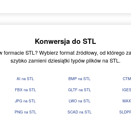
Konwersja do STL
 w formacie STL? Wybierz format źródłowy, od którego 
szybko zamieni dziesiątki typów plików na STL.
AI na STL
BMP na STL
CTM
FBX na STL
GLTF na STL
IGES
JPG na STL
LWO na STL
MAX
PNG na STL
SCAD na STL
SLDPR