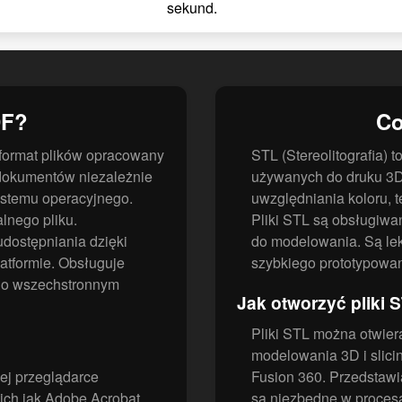
sekund.
DF?
Co
format plików opracowany
STL (Stereolitografia) 
 dokumentów niezależnie
używanych do druku 3D.
stemu operacyjnego.
uwzględniania koloru, t
alnego pliku.
Pliki STL są obsługiwa
udostępniania dzięki
do modelowania. Są lekk
latformie. Obsługuje
szybkiego prototypowan
i go wszechstronnym
Jak otworzyć pliki 
Pliki STL można otwier
modelowania 3D i slicin
ej przeglądarce
Fusion 360. Przedstawi
kich jak Adobe Acrobat
są niezbędne w procesa