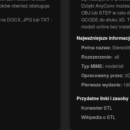
ooków również obsługuje
Dzięki AnyConv możesz 
OBJ lub STEP w celu d
F na DOCX, JPG lub TXT -
GCODE do druku 3D. To
modeli online bez ins
Najważniejsze informacj
Pełna nazwa:
Stereoli
Rozszerzenie:
.stl
Typ MIME:
model/stl
Opracowany przez:
3D
Pierwsze wydanie:
19
Przydatne linki i zasoby
Konwerter STL
Wikipedia o STL