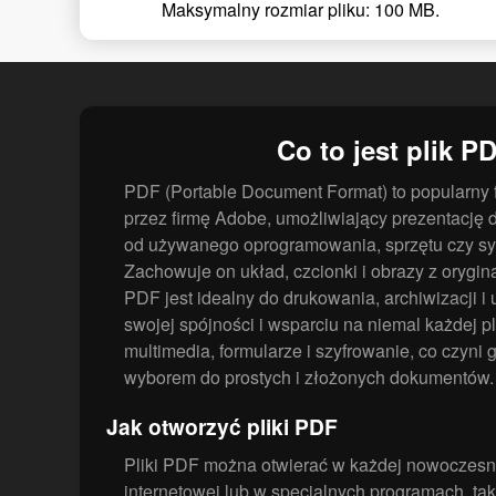
Maksymalny rozmiar pliku: 100 MB.
Co to jest plik P
PDF (Portable Document Format) to popularny 
przez firmę Adobe, umożliwiający prezentację
od używanego oprogramowania, sprzętu czy sy
Zachowuje on układ, czcionki i obrazy z orygin
PDF jest idealny do drukowania, archiwizacji i 
swojej spójności i wsparciu na niemal każdej p
multimedia, formularze i szyfrowanie, co czyn
wyborem do prostych i złożonych dokumentów.
Jak otworzyć pliki PDF
Pliki PDF można otwierać w każdej nowoczesn
internetowej lub w specjalnych programach, ta