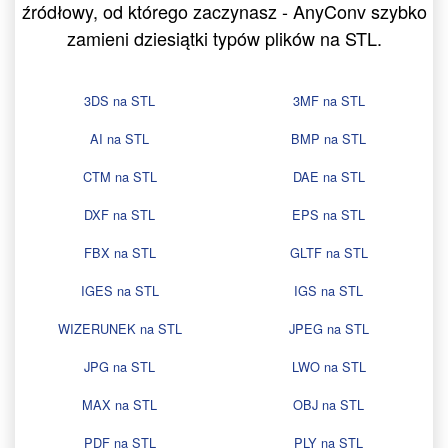
źródłowy, od którego zaczynasz - AnyConv szybko
zamieni dziesiątki typów plików na STL.
3DS na STL
3MF na STL
AI na STL
BMP na STL
CTM na STL
DAE na STL
DXF na STL
EPS na STL
FBX na STL
GLTF na STL
IGES na STL
IGS na STL
WIZERUNEK na STL
JPEG na STL
JPG na STL
LWO na STL
MAX na STL
OBJ na STL
PDF na STL
PLY na STL