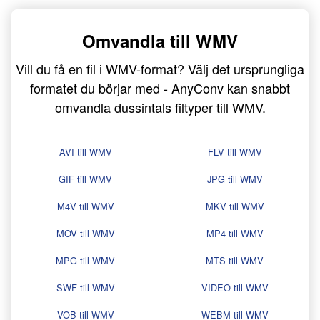
Omvandla till WMV
Vill du få en fil i WMV-format? Välj det ursprungliga
formatet du börjar med - AnyConv kan snabbt
omvandla dussintals filtyper till WMV.
AVI till WMV
FLV till WMV
GIF till WMV
JPG till WMV
M4V till WMV
MKV till WMV
MOV till WMV
MP4 till WMV
MPG till WMV
MTS till WMV
SWF till WMV
VIDEO till WMV
VOB till WMV
WEBM till WMV