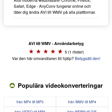
Alla moderna webbläsare! Chrome, Firefox,
Safari, Edge - AnyConv fungerar online och
låter dig ändra AVI till WMV på alla plattformar.
AVI till WMV - Användarbetyg
5 (1 röster)
Var den här omvandlaren till hjälp?
Betygsätt den!
Populära videokonverteringar
från MP4 till MP3
från WMV till MP4
från VIDEO till MP3
från WEBM till GIF