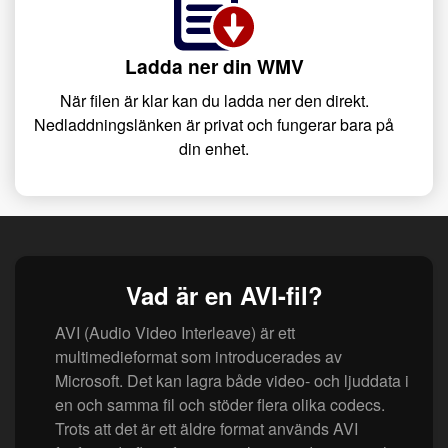
Ladda ner din WMV
När filen är klar kan du ladda ner den direkt.
Nedladdningslänken är privat och fungerar bara på
din enhet.
Vad är en AVI-fil?
AVI (Audio Video Interleave) är ett
multimedieformat som introducerades av
Microsoft. Det kan lagra både video- och ljuddata i
en och samma fil och stöder flera olika codecs.
Trots att det är ett äldre format används AVI