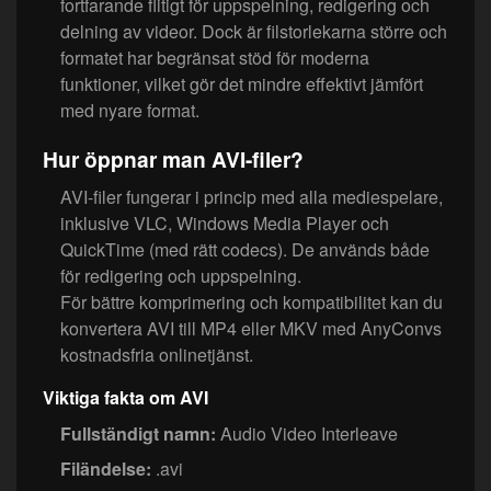
fortfarande flitigt för uppspelning, redigering och
delning av videor. Dock är filstorlekarna större och
formatet har begränsat stöd för moderna
funktioner, vilket gör det mindre effektivt jämfört
med nyare format.
Hur öppnar man AVI-filer?
AVI-filer fungerar i princip med alla mediespelare,
inklusive VLC, Windows Media Player och
QuickTime (med rätt codecs). De används både
för redigering och uppspelning.
För bättre komprimering och kompatibilitet kan du
konvertera AVI till MP4 eller MKV med AnyConvs
kostnadsfria onlinetjänst.
Viktiga fakta om AVI
Fullständigt namn:
Audio Video Interleave
Filändelse:
.avi