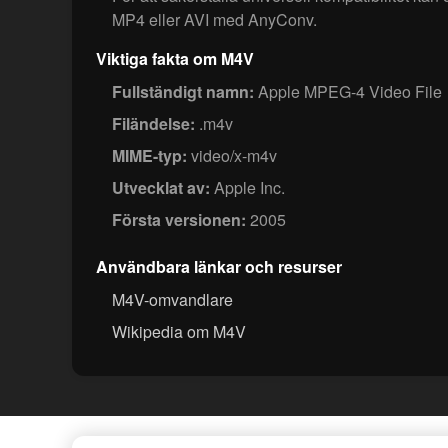
MP4 eller AVI med AnyConv.
Viktiga fakta om M4V
Fullständigt namn:
Apple MPEG-4 Video File
Filändelse:
.m4v
MIME-typ:
video/x-m4v
Utvecklat av:
Apple Inc.
Första versionen:
2005
Användbara länkar och resurser
M4V-omvandlare
Wikipedia om M4V