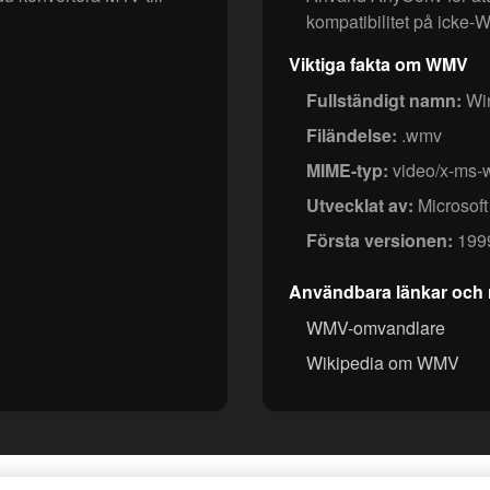
kompatibilitet på icke-
Viktiga fakta om WMV
Fullständigt namn:
Win
Filändelse:
.wmv
MIME-typ:
video/x-ms
Utvecklat av:
Microsoft
Första versionen:
199
Användbara länkar och 
WMV-omvandlare
Wikipedia om WMV