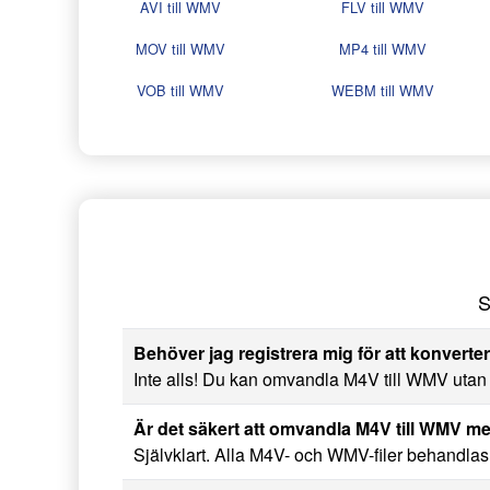
AVI till WMV
FLV till WMV
MOV till WMV
MP4 till WMV
VOB till WMV
WEBM till WMV
S
Behöver jag registrera mig för att konverte
Inte alls! Du kan omvandla M4V till WMV utan a
Är det säkert att omvandla M4V till WMV 
Självklart. Alla M4V- och WMV-filer behandlas tr