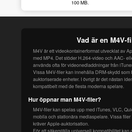
100 MB.
Vad är en M4V-fi
M4V är ett videokontainerformat utvecklat av Ap
med MP4. Det stöder H.264-video och AAC- eller
används ofta för videonedladdningar från iTune
Vissa M4V-filer kan innehålla DRM-skydd som b
auktoriserade enheter. I övrigt är det nästan i
kompatibelt med de flesta moderna spelare.
Hur öppnar man M4V-filer?
M4V-filer kan spelas upp med iTunes, VLC, Q
mobila och stationära mediaspelare. Vissa fil
kräver Apple-auktorisation.
För att säkerställa universell kompatibilitet kan