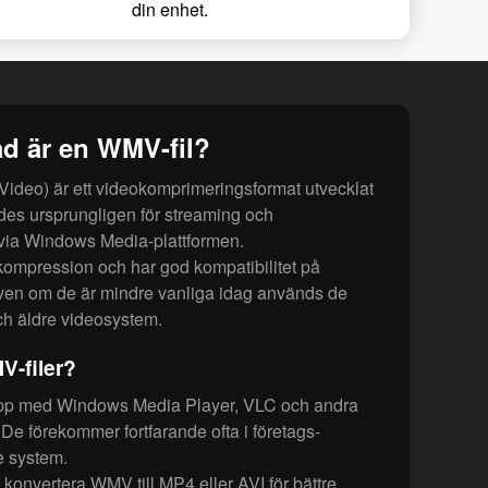
din enhet.
d är en WMV-fil?
eo) är ett videokomprimeringsformat utvecklat
des ursprungligen för streaming och
 via Windows Media-plattformen.
kompression och har god kompatibilitet på
ven om de är mindre vanliga idag används de
och äldre videosystem.
-filer?
upp med Windows Media Player, VLC och andra
De förekommer fortfarande ofta i företags­
e system.
konvertera WMV till MP4 eller AVI för bättre