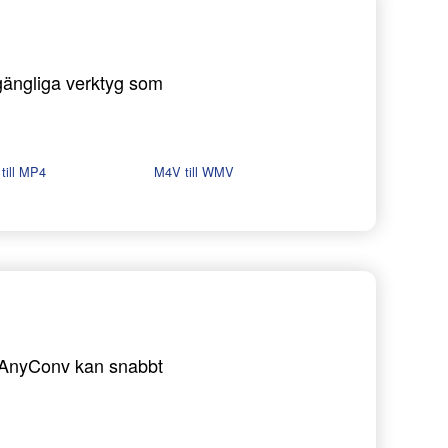
llgängliga verktyg som
till MP4
M4V till WMV
 - AnyConv kan snabbt