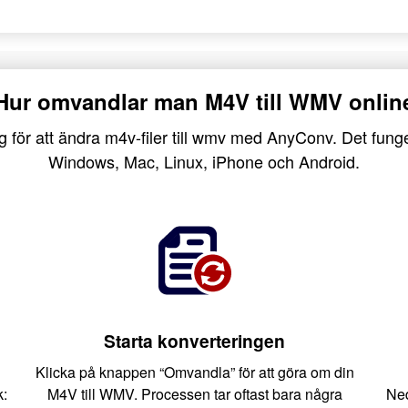
Hur omvandlar man M4V till WMV onlin
g för att ändra m4v-filer till wmv med AnyConv. Det funge
Windows, Mac, Linux, iPhone och Android.
Starta konverteringen
Klicka på knappen “Omvandla” för att göra om din
k:
M4V till WMV. Processen tar oftast bara några
Ned