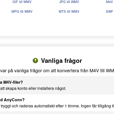
GIF till WMV
JPG till WMV
M4V 
MPG till WMV
MTS till WMV
SWF 
Vanliga frågor
var på vanliga frågor om att konvertera från M4V till W
ra M4V-filer?
tt skapa konto eller installera något.
med AnyConv?
yggt och raderas automatiskt efter 1 timme. Ingen får tillgång till