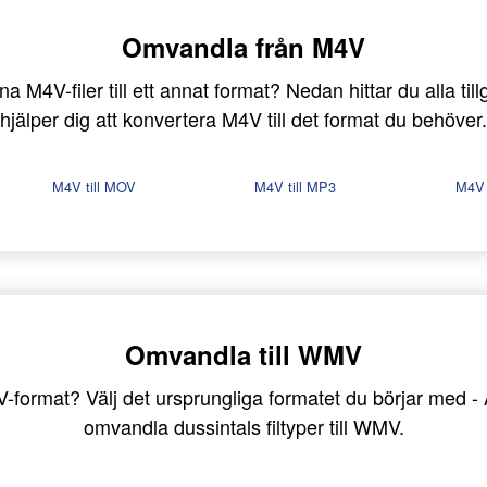
Omvandla från M4V
 M4V-filer till ett annat format? Nedan hittar du alla ti
hjälper dig att konvertera M4V till det format du behöver.
M4V till MOV
M4V till MP3
M4V 
Omvandla till WMV
WMV-format? Välj det ursprungliga formatet du börjar med
omvandla dussintals filtyper till WMV.