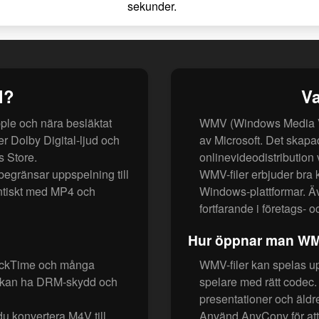
sekunder.
l?
Va
ple och nära besläktat
WMV (Windows Media Vid
 Dolby Digital-ljud och
av Microsoft. Det skapa
s Store.
onlinevideodistribution
egränsar uppspelning till
WMV-filer erbjuder bra 
dentiskt med MP4 och
Windows-plattformar. Ä
fortfarande i företags- 
Hur öppnar man WMV
uickTime och många
WMV-filer kan spelas 
er kan ha DRM-skydd och
spelare med rätt codec. 
presentationer och äldr
 du konvertera M4V till
Använd AnyConv för att 