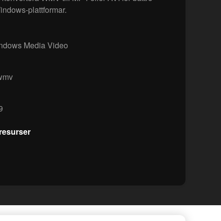
Windows-plattformar.
dows Media Video
-wmv
9
resurser