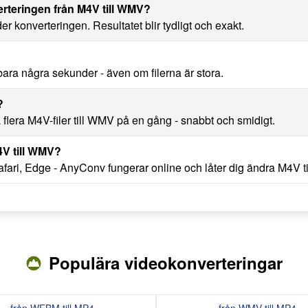
erteringen från M4V till WMV?
nder konverteringen. Resultatet blir tydligt och exakt.
ara några sekunder - även om filerna är stora.
?
flera M4V-filer till WMV på en gång - snabbt och smidigt.
4V till WMV?
ari, Edge - AnyConv fungerar online och låter dig ändra M4V til
Populära videokonverteringar