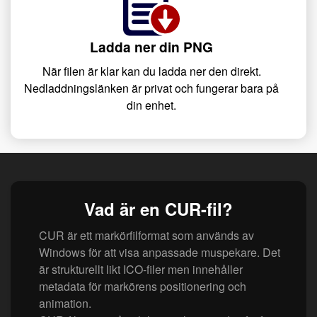
Ladda ner din PNG
När filen är klar kan du ladda ner den direkt.
Nedladdningslänken är privat och fungerar bara på
din enhet.
Vad är en CUR-fil?
CUR är ett markörfilformat som används av
Windows för att visa anpassade muspekare. Det
är strukturellt likt ICO-filer men innehåller
metadata för markörens positionering och
animation.