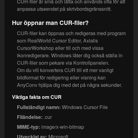
CUR-filer är små och lätta och används ofta för att
anpassa utseendet på skrivbordsgränssnitt.
Hur öppnar man CUR-filer?
CUR-filer kan öppnas och redigeras med program
som RealWorld Cursor Editor, Axialis
CursorWorkshop eller till och med vissa
ikonredigerare. Windows låter dig också ställa in
CUR-filer som pekare via Kontrollpanelen.
Om du vill konvertera CUR till ett mer vanligt
bildformat för redigering eller visning kan
AnyConv hjälpa dig med det på några sekunder.
Viktiga fakta om CUR
Fullständigt namn:
Windows Cursor File
Filändelse:
.cur
MIME-typ:
image/x-win-bitmap
Utvecklat av:
Microsoft