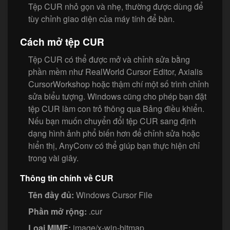
Tệp CUR nhỏ gọn và nhẹ, thường được dùng để
tùy chỉnh giao diện của máy tính để bàn.
Cách mở tệp CUR
Tệp CUR có thể được mở và chỉnh sửa bằng
phần mềm như RealWorld Cursor Editor, Axialis
CursorWorkshop hoặc thậm chí một số trình chỉnh
sửa biểu tượng. Windows cũng cho phép bạn đặt
tệp CUR làm con trỏ thông qua Bảng điều khiển.
Nếu bạn muốn chuyển đổi tệp CUR sang định
dạng hình ảnh phổ biến hơn để chỉnh sửa hoặc
hiển thị, AnyConv có thể giúp bạn thực hiện chỉ
trong vài giây.
Thông tin chính về CUR
Tên đầy đủ:
Windows Cursor File
Phần mở rộng:
.cur
Loại MIME:
image/x-win-bitmap