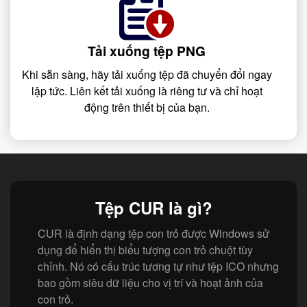
Tải xuống tệp PNG
Khi sẵn sàng, hãy tải xuống tệp đã chuyển đổi ngay
lập tức. Liên kết tải xuống là riêng tư và chỉ hoạt
động trên thiết bị của bạn.
Tệp CUR là gì?
CUR là định dạng tệp con trỏ được Windows sử
dụng để hiển thị biểu tượng con trỏ chuột tùy
chỉnh. Nó có cấu trúc tương tự như tệp ICO nhưng
bao gồm siêu dữ liệu cho vị trí và hoạt ảnh của
con trỏ.