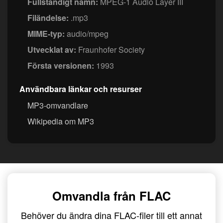
Fullständigt namn:
MPEG-1 Audio Layer III
Filändelse:
.mp3
MIME-typ:
audio/mpeg
Utvecklat av:
Fraunhofer Society
Första versionen:
1993
Användbara länkar och resurser
MP3-omvandlare
Wikipedia om MP3
Omvandla från FLAC
Behöver du ändra dina FLAC-filer till ett annat