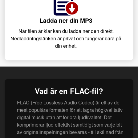
Ladda ner din MP3
När filen är klar kan du ladda ner den direkt.
Nedladdningslänken är privat och fungerar bara på
din enhet.
Vad är en FLAC-fil?
FLAC (Free Lossless Audio Codec) är ett av de
mest populära formaten för att lagra högkvalitativ
digital musik utan att förlora ljudkvalitet. Det
komprimerar ljud effektivt samtidigt som varje bit
av originalinspelningen bevaras - till skillnad från