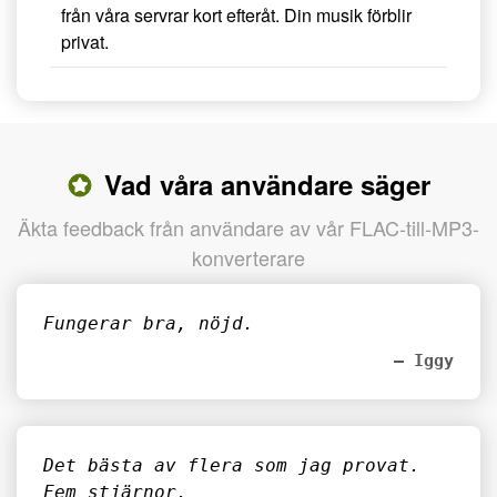
från våra servrar kort efteråt. Din musik förblir
privat.
Vad våra användare säger
Äkta feedback från användare av vår FLAC-till-MP3-
konverterare
Fungerar bra, nöjd.
– Iggy
Det bästa av flera som jag provat.
Fem stjärnor.