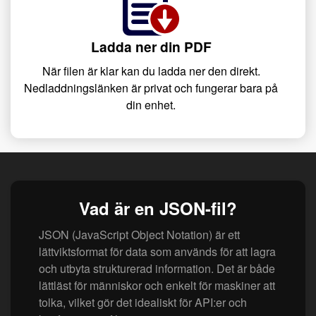
Ladda ner din PDF
När filen är klar kan du ladda ner den direkt.
Nedladdningslänken är privat och fungerar bara på
din enhet.
Vad är en JSON-fil?
JSON (JavaScript Object Notation) är ett
lättviktsformat för data som används för att lagra
och utbyta strukturerad information. Det är både
lättläst för människor och enkelt för maskiner att
tolka, vilket gör det idealiskt för API:er och