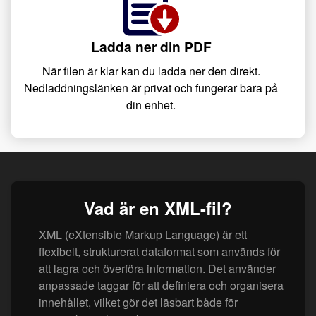
Ladda ner din PDF
När filen är klar kan du ladda ner den direkt.
Nedladdningslänken är privat och fungerar bara på
din enhet.
Vad är en XML-fil?
XML (eXtensible Markup Language) är ett
flexibelt, strukturerat dataformat som används för
att lagra och överföra information. Det använder
anpassade taggar för att definiera och organisera
innehållet, vilket gör det läsbart både för