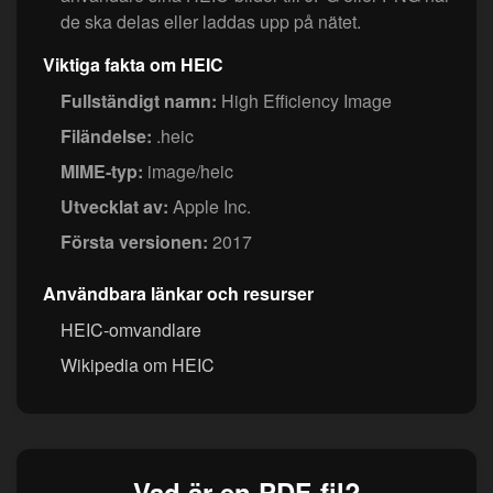
de ska delas eller laddas upp på nätet.
Viktiga fakta om HEIC
Fullständigt namn:
High Efficiency Image
Filändelse:
.heic
MIME-typ:
image/heic
Utvecklat av:
Apple Inc.
Första versionen:
2017
Användbara länkar och resurser
HEIC-omvandlare
Wikipedia om HEIC
Vad är en PDF-fil?