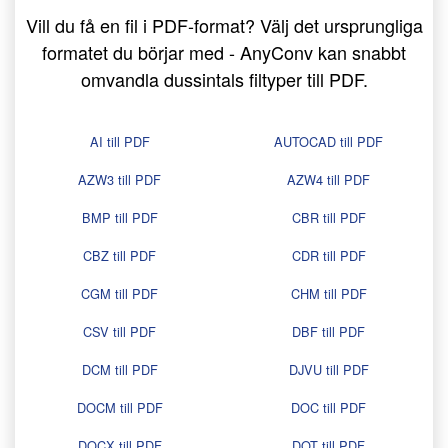
Vill du få en fil i PDF-format? Välj det ursprungliga
formatet du börjar med - AnyConv kan snabbt
omvandla dussintals filtyper till PDF.
AI till PDF
AUTOCAD till PDF
AZW3 till PDF
AZW4 till PDF
BMP till PDF
CBR till PDF
CBZ till PDF
CDR till PDF
CGM till PDF
CHM till PDF
CSV till PDF
DBF till PDF
DCM till PDF
DJVU till PDF
DOCM till PDF
DOC till PDF
DOCX till PDF
DOT till PDF