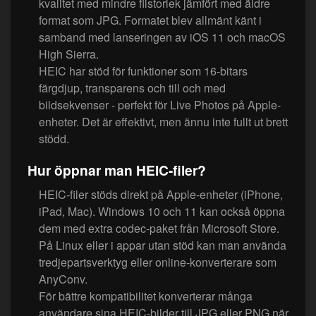
kvalitet med mindre filstorlek jämfört med äldre
format som JPG. Formatet blev allmänt känt i
samband med lanseringen av iOS 11 och macOS
High Sierra.
HEIC har stöd för funktioner som 16-bitars
färgdjup, transparens och till och med
bildsekvenser - perfekt för Live Photos på Apple-
enheter. Det är effektivt, men ännu inte fullt ut brett
stödd.
Hur öppnar man HEIC-filer?
HEIC-filer stöds direkt på Apple-enheter (iPhone,
iPad, Mac). Windows 10 och 11 kan också öppna
dem med extra codec-paket från Microsoft Store.
På Linux eller i appar utan stöd kan man använda
tredjepartsverktyg eller online-konverterare som
AnyConv.
För bättre kompatibilitet konverterar många
användare sina HEIC-bilder till JPG eller PNG när