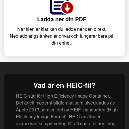
Ladda ner din PDF
När filen är klar kan du ladda ner den direkt.
Nedladdningslänken är privat och fungerar bara på
din enhet.
Vad är en HEIC-fil?
HEIC står för High Efficiency Image Container.
Det är ett modernt bildformat som utvecklades av
Apple 2017 som en del av HEIF-standarden (High
Efficiency Image Format). HEIC använder
avancerad komprimering för att spara bilder i hög