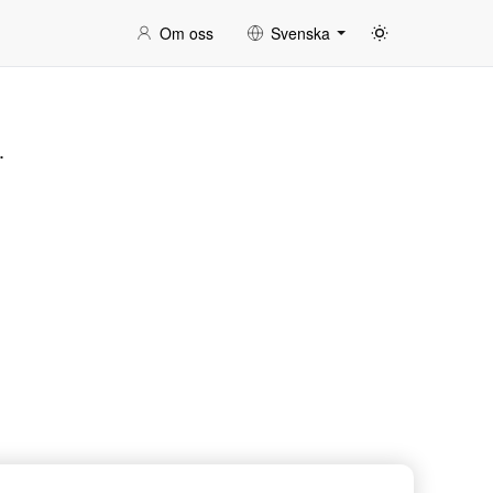
Om oss
Svenska
.