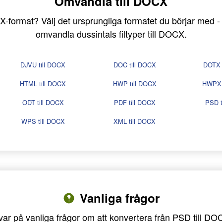
Omvandla till DOCX
DOCX-format? Välj det ursprungliga formatet du börjar med
omvandla dussintals filtyper till DOCX.
DJVU till DOCX
DOC till DOCX
DOTX 
HTML till DOCX
HWP till DOCX
HWPX 
ODT till DOCX
PDF till DOCX
PSD t
WPS till DOCX
XML till DOCX
Vanliga frågor
var på vanliga frågor om att konvertera från PSD till DO