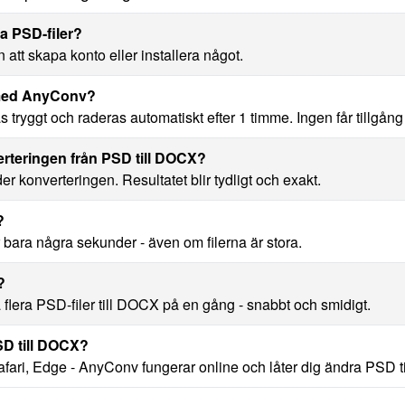
ra PSD-filer?
att skapa konto eller installera något.
X med AnyConv?
ryggt och raderas automatiskt efter 1 timme. Ingen får tillgång til
erteringen från PSD till DOCX?
nder konverteringen. Resultatet blir tydligt och exakt.
?
 bara några sekunder - även om filerna är stora.
?
flera PSD-filer till DOCX på en gång - snabbt och smidigt.
SD till DOCX?
ari, Edge - AnyConv fungerar online och låter dig ändra PSD ti