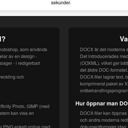
sekunder.
l?
Va
 Photoshop, som används
DOCX är det moderna st
delar av en design -
Det introducerades me
lager - i redigerbart
(OOXML), vilket ger bä
det äldre DOC-formatet.
veckling och
DOCX-filer lagrar text, 
komprimerat paket av XM
ordbehandlingsprogram,
Hur öppnar man DOC
finity Photo, GIMP (med
ystem kan visa en
DOCX-filer kan öppnas 
och andra moderna redi
ler PNG enkelt online med
dokumentformatet idag.