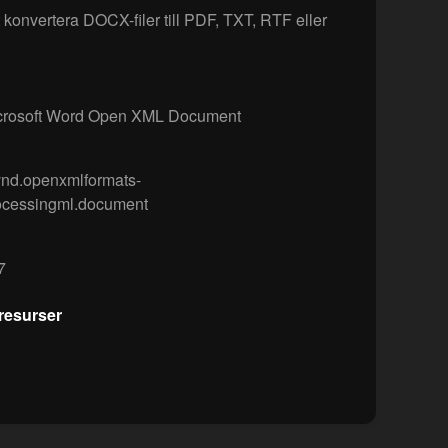
konvertera DOCX-filer till PDF, TXT, RTF eller
rosoft Word Open XML Document
vnd.openxmlformats-
ocessingml.document
7
resurser