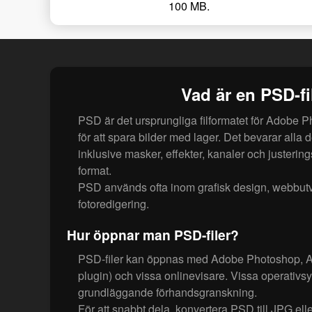
100 MB.
Vad är en PSD-fi
PSD är det ursprungliga filformatet för Adobe
för att spara bilder med lager. Det bevarar alla 
inklusive masker, effekter, kanaler och justerings
format.
PSD används ofta inom grafisk design, webbut
fotoredigering.
Hur öppnar man PSD-filer?
PSD-filer kan öppnas med Adobe Photoshop, Af
plugin) och vissa onlinevisare. Vissa operativs
grundläggande förhandsgranskning.
För att snabbt dela, konvertera PSD till JPG el