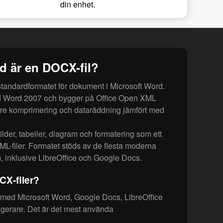
din enhet.
d är en DOCX-fil?
andardformatet för dokument i Microsoft Word.
d Word 2007 och bygger på Office Open XML
ttre komprimering och dataräddning jämfört med
bilder, tabeller, diagram och formatering som ett
L-filer. Formatet stöds av de flesta moderna
 inklusive LibreOffice och Google Docs.
X-filer?
med Microsoft Word, Google Docs, LibreOffice
gerare. Det är det mest använda