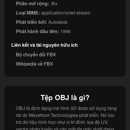
Phần mở rộng:
.fbx
Loại MIME:
application/octet-stream
Phát triển bởi:
Autodesk
Phát hành đầu tiên:
1996
Liên kết và tài nguyên hữu ích
Bộ chuyển đổi FBX
Wikipedia về FBX
Tệp OBJ là gì?
OBJ là định dạng mô hình 3D được sử dụng rộng
rãi do Wavefront Technologies phát triển. Nó lưu
trữ dữ liệu hình học như vị trí đỉnh, tọa độ UV,
vector pháp tuyến và các mặt đa giác dưới dạng