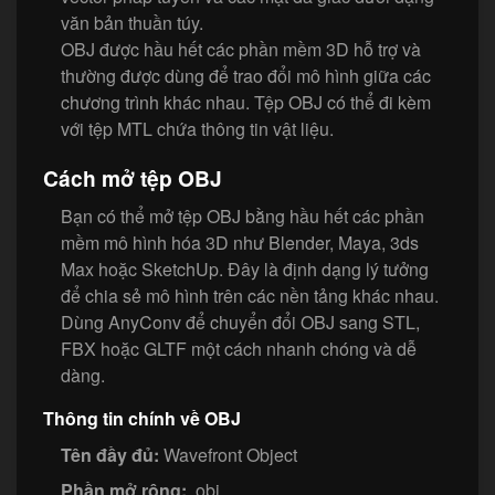
văn bản thuần túy.
OBJ được hầu hết các phần mềm 3D hỗ trợ và
thường được dùng để trao đổi mô hình giữa các
chương trình khác nhau. Tệp OBJ có thể đi kèm
với tệp MTL chứa thông tin vật liệu.
Cách mở tệp OBJ
Bạn có thể mở tệp OBJ bằng hầu hết các phần
mềm mô hình hóa 3D như Blender, Maya, 3ds
Max hoặc SketchUp. Đây là định dạng lý tưởng
để chia sẻ mô hình trên các nền tảng khác nhau.
Dùng AnyConv để chuyển đổi OBJ sang STL,
FBX hoặc GLTF một cách nhanh chóng và dễ
dàng.
Thông tin chính về OBJ
Tên đầy đủ:
Wavefront Object
Phần mở rộng:
.obj