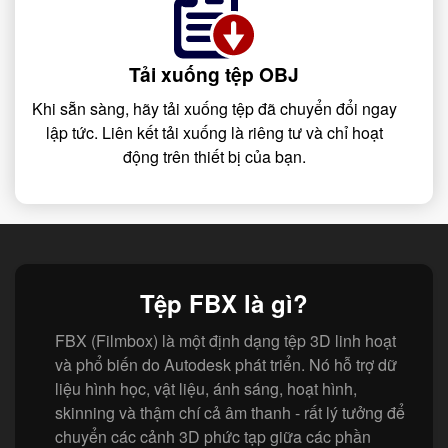
Tải xuống tệp OBJ
Khi sẵn sàng, hãy tải xuống tệp đã chuyển đổi ngay
lập tức. Liên kết tải xuống là riêng tư và chỉ hoạt
động trên thiết bị của bạn.
Tệp FBX là gì?
FBX (Filmbox) là một định dạng tệp 3D linh hoạt
và phổ biến do Autodesk phát triển. Nó hỗ trợ dữ
liệu hình học, vật liệu, ánh sáng, hoạt hình,
skinning và thậm chí cả âm thanh - rất lý tưởng để
chuyển các cảnh 3D phức tạp giữa các phần