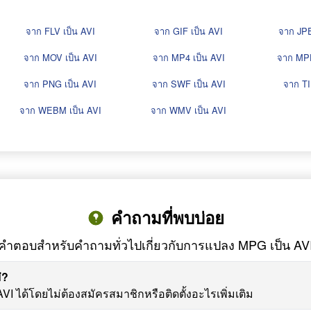
จาก FLV เป็น AVI
จาก GIF เป็น AVI
จาก JPE
จาก MOV เป็น AVI
จาก MP4 เป็น AVI
จาก MPE
จาก PNG เป็น AVI
จาก SWF เป็น AVI
จาก TI
จาก WEBM เป็น AVI
จาก WMV เป็น AVI
คำถามที่พบบ่อย
คำตอบสำหรับคำถามทั่วไปเกี่ยวกับการแปลง MPG เป็น AV
่?
I ได้โดยไม่ต้องสมัครสมาชิกหรือติดตั้งอะไรเพิ่มเติม