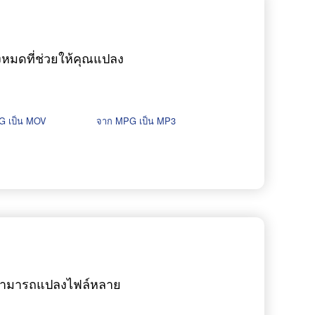
้งหมดที่ช่วยให้คุณแปลง
G เป็น MOV
จาก MPG เป็น MP3
v สามารถแปลงไฟล์หลาย