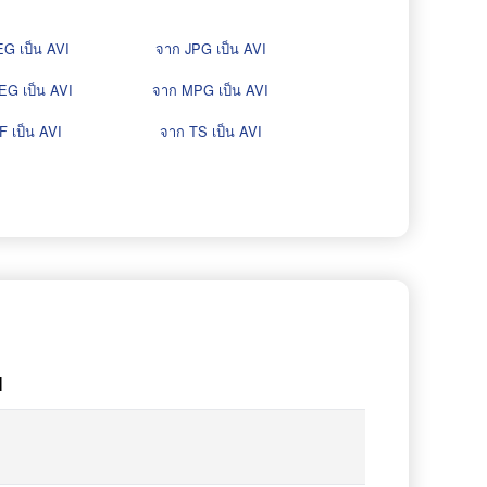
G เป็น AVI
จาก JPG เป็น AVI
G เป็น AVI
จาก MPG เป็น AVI
F เป็น AVI
จาก TS เป็น AVI
I