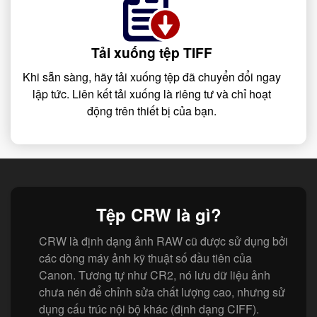
Tải xuống tệp TIFF
Khi sẵn sàng, hãy tải xuống tệp đã chuyển đổi ngay
lập tức. Liên kết tải xuống là riêng tư và chỉ hoạt
động trên thiết bị của bạn.
Tệp CRW là gì?
CRW là định dạng ảnh RAW cũ được sử dụng bởi
các dòng máy ảnh kỹ thuật số đầu tiên của
Canon. Tương tự như CR2, nó lưu dữ liệu ảnh
chưa nén để chỉnh sửa chất lượng cao, nhưng sử
dụng cấu trúc nội bộ khác (định dạng CIFF).