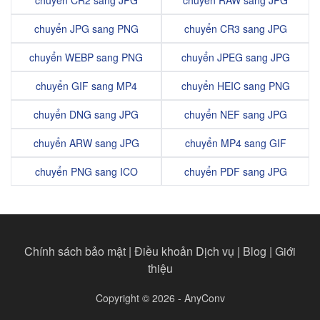
chuyển JPG sang PNG
chuyển CR3 sang JPG
chuyển WEBP sang PNG
chuyển JPEG sang JPG
chuyển GIF sang MP4
chuyển HEIC sang PNG
chuyển DNG sang JPG
chuyển NEF sang JPG
chuyển ARW sang JPG
chuyển MP4 sang GIF
chuyển PNG sang ICO
chuyển PDF sang JPG
Chính sách bảo mật
|
Điều khoản Dịch vụ
|
Blog
|
Giới
thiệu
Copyright © 2026 - AnyConv