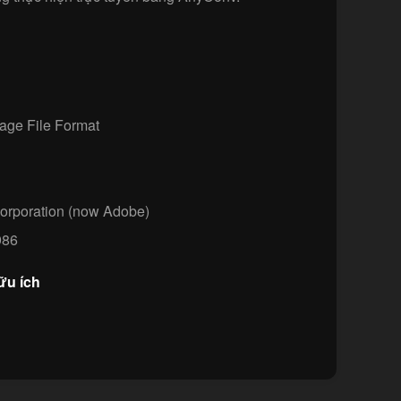
age File Format
orporation (now Adobe)
86
ữu ích