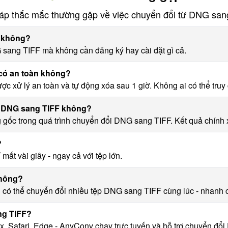
đáp thắc mắc thường gặp về việc chuyển đổi từ DNG san
G không?
sang TIFF mà không cần đăng ký hay cài đặt gì cả.
có an toàn không?
c xử lý an toàn và tự động xóa sau 1 giờ. Không ai có thể truy 
ổi DNG sang TIFF không?
 gốc trong quá trình chuyển đổi DNG sang TIFF. Kết quả chính x
?
ất vài giây - ngay cả với tệp lớn.
không?
ạn có thể chuyển đổi nhiều tệp DNG sang TIFF cùng lúc - nhanh
ng TIFF?
fox, Safari, Edge - AnyConv chạy trực tuyến và hỗ trợ chuyển đổ