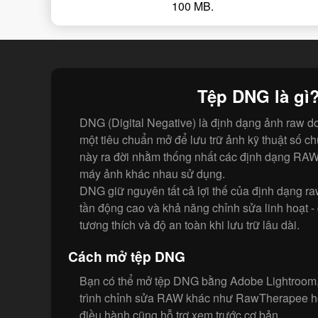
100 MB.
Tệp DNG là gì
DNG (Digital Negative) là định dạng ảnh raw d
một tiêu chuẩn mở để lưu trữ ảnh kỹ thuật số c
này ra đời nhằm thống nhất các định dạng RA
máy ảnh khác nhau sử dụng.
DNG giữ nguyên tất cả lợi thế của định dạng raw 
tần động cao và khả năng chỉnh sửa linh hoạt - đ
tương thích và độ an toàn khi lưu trữ lâu dài.
Cách mở tệp DNG
Bạn có thể mở tệp DNG bằng Adobe Lightroom
trình chỉnh sửa RAW khác như RawTherapee ho
điều hành cũng hỗ trợ xem trước cơ bản.