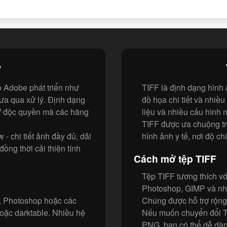
?
o Adobe phát triển như
TIFF là định dạng hình 
hưa qua xử lý. Định dạng
đồ họa chi tiết và nhiề
W độc quyền mà các hãng
liệu và nhiều cấu hình m
TIFF được ưa chuộng tro
- chi tiết ảnh đầy đủ, dải
hình ảnh y tế, nơi độ ch
ồng thời cải thiện tính
Cách mở tệp TIFF
Tệp TIFF tương thích v
Photoshop, GIMP và nhi
, Photoshop hoặc các
Chúng được hỗ trợ rộng 
ặc darktable. Nhiều hệ
Nếu muốn chuyển đổi T
PNG, bạn có thể dễ dàn