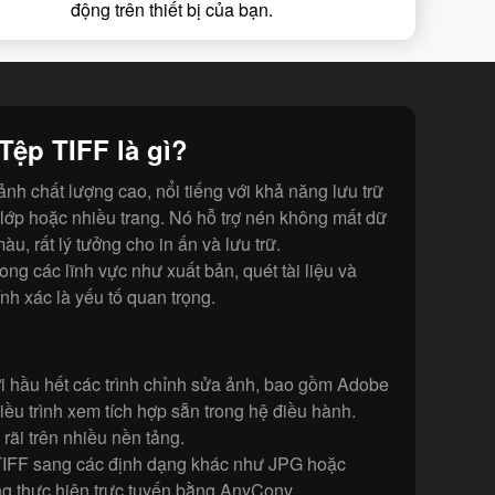
động trên thiết bị của bạn.
Tệp TIFF là gì?
ảnh chất lượng cao, nổi tiếng với khả năng lưu trữ
u lớp hoặc nhiều trang. Nó hỗ trợ nén không mất dữ
àu, rất lý tưởng cho in ấn và lưu trữ.
ng các lĩnh vực như xuất bản, quét tài liệu và
ính xác là yếu tố quan trọng.
ới hầu hết các trình chỉnh sửa ảnh, bao gồm Adobe
ều trình xem tích hợp sẵn trong hệ điều hành.
rãi trên nhiều nền tảng.
IFF sang các định dạng khác như JPG hoặc
g thực hiện trực tuyến bằng AnyConv.