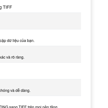
g TIFF
cập dữ liệu của bạn.
ác và rõ ràng.
 chóng và dễ dàng.
i DNG sang TIFF trên mọi nền tảng.