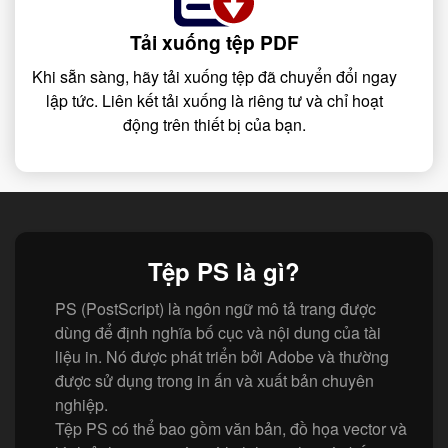
Tải xuống tệp PDF
Khi sẵn sàng, hãy tải xuống tệp đã chuyển đổi ngay
lập tức. Liên kết tải xuống là riêng tư và chỉ hoạt
động trên thiết bị của bạn.
Tệp PS là gì?
PS (PostScript) là ngôn ngữ mô tả trang được
dùng để định nghĩa bố cục và nội dung của tài
liệu in. Nó được phát triển bởi Adobe và thường
được sử dụng trong in ấn và xuất bản chuyên
nghiệp.
Tệp PS có thể bao gồm văn bản, đồ họa vector và