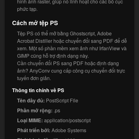
hình ảnh raster, giúp nó linh hoạt cho các bố cục
phức tạp.
Cách mở tệp PS
Tệp PS có thể mở bằng Ghostscript, Adobe
Acrobat Distiller hoặc chuyển đổi sang PDF để dễ
xem. Một số phần mềm xem ảnh như IrfanView và
GIMP cũng hỗ trợ định dạng này.
Cần chuyển đổi PS sang PDF hoặc định dạng
ảnh? AnyConv cung cấp công cụ chuyển đổi trực
tuyến đơn giản.
Thông tin chính về PS
Tên đầy đủ:
PostScript File
Phần mở rộng:
.ps
Loại MIME:
application/postscript
Phát triển bởi:
Adobe Systems