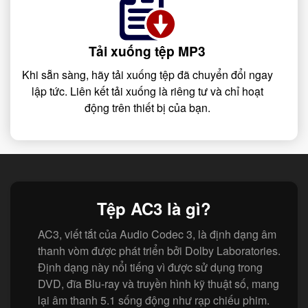
Tải xuống tệp MP3
Khi sẵn sàng, hãy tải xuống tệp đã chuyển đổi ngay
lập tức. Liên kết tải xuống là riêng tư và chỉ hoạt
động trên thiết bị của bạn.
Tệp AC3 là gì?
AC3, viết tắt của Audio Codec 3, là định dạng âm
thanh vòm được phát triển bởi Dolby Laboratories.
Định dạng này nổi tiếng vì được sử dụng trong
DVD, đĩa Blu-ray và truyền hình kỹ thuật số, mang
lại âm thanh 5.1 sống động như rạp chiếu phim.