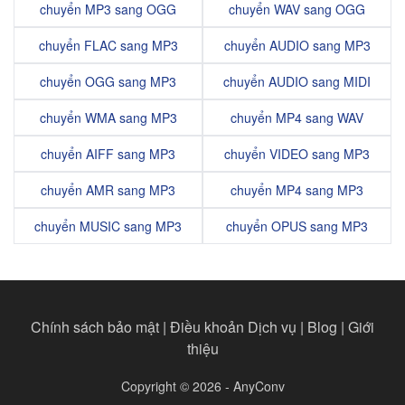
chuyển MP3 sang OGG
chuyển WAV sang OGG
chuyển FLAC sang MP3
chuyển AUDIO sang MP3
chuyển OGG sang MP3
chuyển AUDIO sang MIDI
chuyển WMA sang MP3
chuyển MP4 sang WAV
chuyển AIFF sang MP3
chuyển VIDEO sang MP3
chuyển AMR sang MP3
chuyển MP4 sang MP3
chuyển MUSIC sang MP3
chuyển OPUS sang MP3
Chính sách bảo mật
|
Điều khoản Dịch vụ
|
Blog
|
Giới
thiệu
Copyright © 2026 - AnyConv