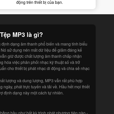
động trên thiết bị của bạn.
Tệp MP3 là gì?
 định dạng âm thanh phổ biến và mang tính biểu
i. Nó sử dụng nén mất dữ liệu để giảm đáng kể
i vẫn giữ được chất lượng âm thanh chấp nhận
 hóa việc phân phối nhạc kỹ thuật số và trở
uẩn cho thiết bị phát nhạc di động và chia sẻ nhạc
hất lượng và dung lượng, MP3 vẫn rất phù hợp
 ngày, phát trực tuyến và tải về. Hầu hết mọi thiết
trợ định dạng này một cách tự nhiên.
bằng hầu như bất kỳ trình phát phương tiện nào -