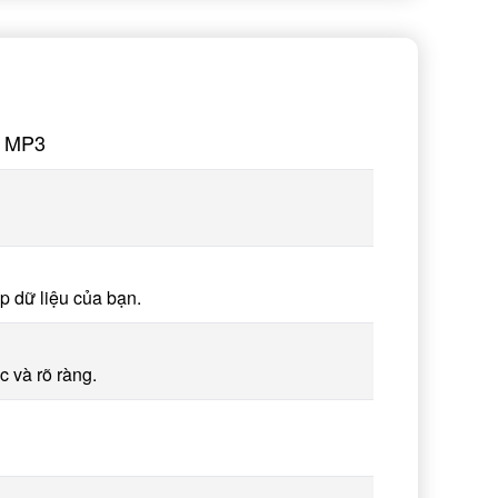
g MP3
p dữ liệu của bạn.
 và rõ ràng.