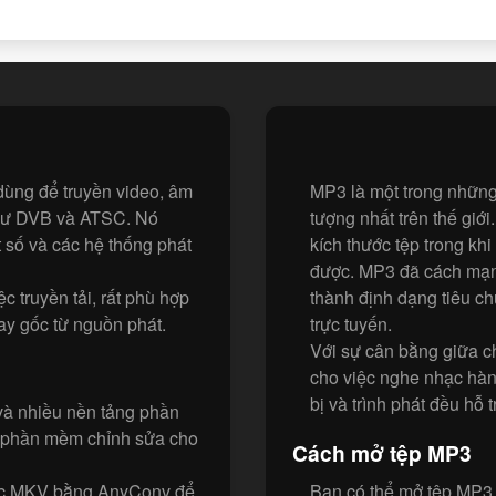
dùng để truyền video, âm
MP3 là một trong những
như DVB và ATSC. Nó
tượng nhất trên thế giớ
 số và các hệ thống phát
kích thước tệp trong kh
được. MP3 đã cách mạng
c truyền tải, rất phù hợp
thành định dạng tiêu ch
ay gốc từ nguồn phát.
trực tuyến.
Với sự cân bằng giữa c
cho việc nghe nhạc hàng
bị và trình phát đều hỗ 
và nhiều nền tảng phần
 phần mềm chỉnh sửa cho
Cách mở tệp MP3
ặc MKV bằng AnyConv để
Bạn có thể mở tệp MP3 