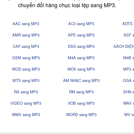
chuyển đổi hàng chục loại tệp sang MP3.
AAC sang MP3
AC3 sang MP3
ADTS 
AMR sang MP3
APE sang MP3
ASF 
CAF sang MP3
DSS sang MP3
SÁCH ĐIỆN
GSM sang MP3
M4A sang MP3
M4B 
MOD sang MP3
MOV sang MP3
MP2 
MTS sang MP3
ÂM NHẠC sang MP3
OGA 
RA sang MP3
RM sang MP3
SHN 
VIDEO sang MP3
VOB sang MP3
WAV 
WMV sang MP3
WORD sang MP3
WV s