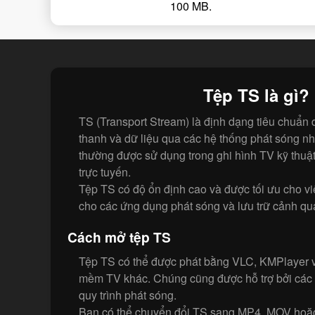
100 MB.
Tệp TS là gì?
TS (Transport Stream) là định dạng tiêu chuẩn 
thanh và dữ liệu qua các hệ thống phát sóng 
thường được sử dụng trong ghi hình TV kỹ thuật
trực tuyến.
Tệp TS có độ ổn định cao và được tối ưu cho việ
cho các ứng dụng phát sóng và lưu trữ cảnh qu
Cách mở tệp TS
Tệp TS có thể được phát bằng VLC, KMPlayer 
mềm TV khác. Chúng cũng được hỗ trợ bởi các
quy trình phát sóng.
Bạn có thể chuyển đổi TS sang MP4, MOV ho