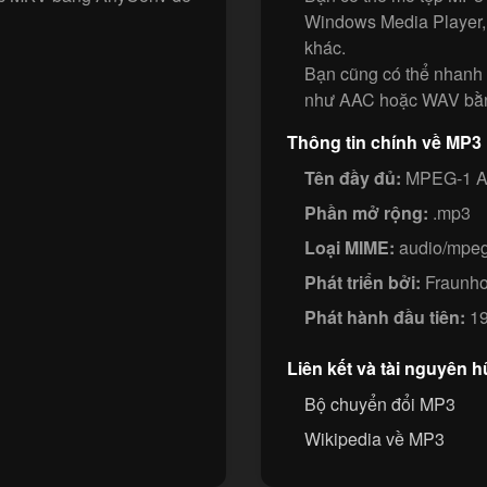
Windows Media Player,
khác.
Bạn cũng có thể nhanh
như AAC hoặc WAV bằng
Thông tin chính về MP3
Tên đầy đủ:
MPEG-1 Aud
Phần mở rộng:
.mp3
Loại MIME:
audio/mpe
Phát triển bởi:
Fraunho
Phát hành đầu tiên:
19
Liên kết và tài nguyên h
Bộ chuyển đổi MP3
Wikipedia về MP3