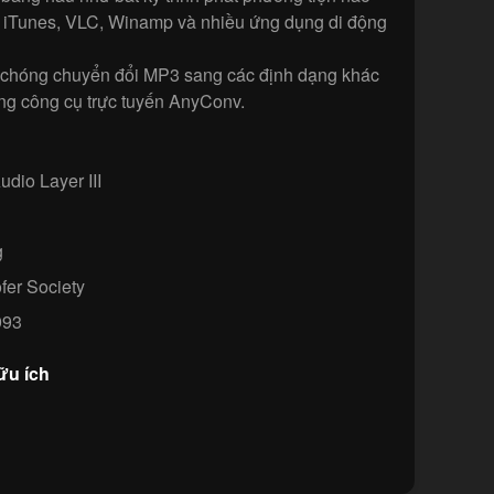
 iTunes, VLC, Winamp và nhiều ứng dụng di động
 chóng chuyển đổi MP3 sang các định dạng khác
 công cụ trực tuyến AnyConv.
io Layer III
g
fer Society
93
ữu ích