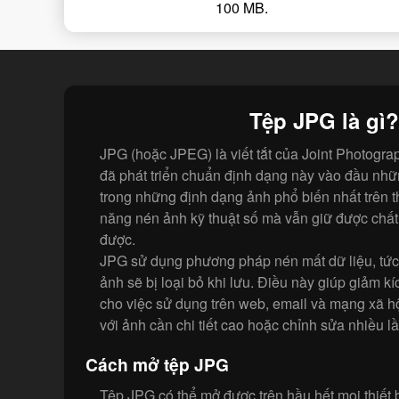
100 MB.
Tệp JPG là gì?
JPG (hoặc JPEG) là viết tắt của Joint Photogr
đã phát triển chuẩn định dạng này vào đầu nh
trong những định dạng ảnh phổ biến nhất trên thế
năng nén ảnh kỹ thuật số mà vẫn giữ được chấ
được.
JPG sử dụng phương pháp nén mất dữ liệu, tức 
ảnh sẽ bị loại bỏ khi lưu. Điều này giúp giảm kíc
cho việc sử dụng trên web, email và mạng xã h
với ảnh cần chi tiết cao hoặc chỉnh sửa nhiều lầ
Cách mở tệp JPG
Tệp JPG có thể mở được trên hầu hết mọi thiết