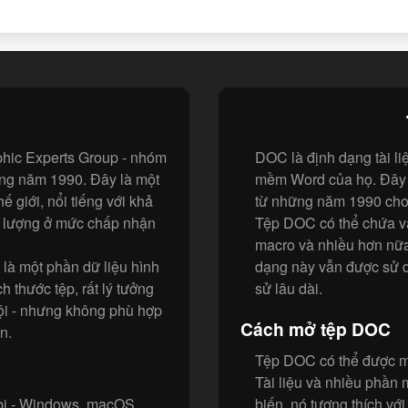
aphic Experts Group - nhóm
DOC là định dạng tài li
ững năm 1990. Đây là một
mềm Word của họ. Đây t
 giới, nổi tiếng với khả
từ những năm 1990 cho
t lượng ở mức chấp nhận
Tệp DOC có thể chứa vă
macro và nhiều hơn nữa
là một phần dữ liệu hình
dạng này vẫn được sử dụ
h thước tệp, rất lý tưởng
sử lâu dài.
ội - nhưng không phù hợp
Cách mở tệp DOC
n.
Tệp DOC có thể được mở
Tài liệu và nhiều phần
 bị - Windows, macOS,
biến, nó tương thích vớ