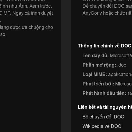
định như Ảnh, Xem trước,
Để chuyển đổi DOC sa
IMP. Ngay cả trình duyệt
AnyConv hoặc chức năng
.
h dạng được ưa chuộng cho
 số.
Thông tin chính về DOC
Tên đầy đủ:
Microsoft
Phần mở rộng:
.doc
Loại MIME:
applicatio
Phát triển bởi:
Microsof
Phát hành đầu tiên:
19
Liên kết và tài nguyên h
Bộ chuyển đổi DOC
Wikipedia về DOC