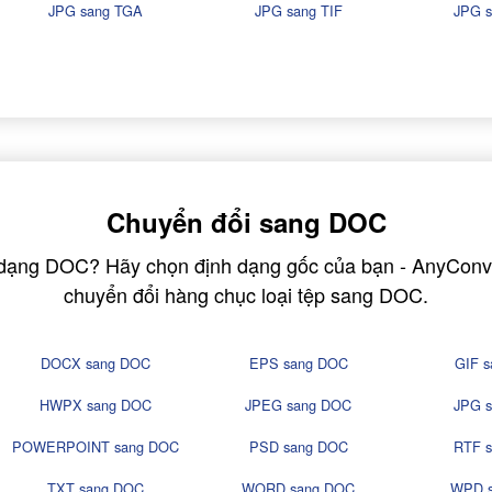
JPG sang TGA
JPG sang TIF
JPG s
Chuyển đổi sang DOC
 dạng DOC? Hãy chọn định dạng gốc của bạn - AnyConv
chuyển đổi hàng chục loại tệp sang DOC.
DOCX sang DOC
EPS sang DOC
GIF 
HWPX sang DOC
JPEG sang DOC
JPG 
POWERPOINT sang DOC
PSD sang DOC
RTF 
TXT sang DOC
WORD sang DOC
WPD 