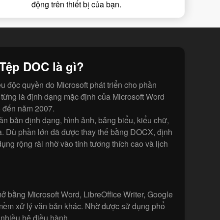
động trên thiết bị của bạn.
Tệp DOC là gì?
ệu độc quyền do Microsoft phát triển cho phần
ừng là định dạng mặc định của Microsoft Word
 đến năm 2007.
n bản định dạng, hình ảnh, bảng biểu, kiểu chữ,
. Dù phần lớn đã được thay thế bằng DOCX, định
ng rộng rãi nhờ vào tính tương thích cao và lịch
 bằng Microsoft Word, LibreOffice Writer, Google
 mềm xử lý văn bản khác. Nhờ được sử dụng phổ
i nhiều hệ điều hành.