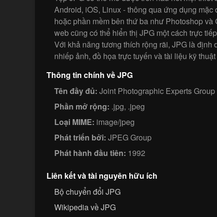
Android, iOS, Linux - thông qua ứng dụng mặc 
hoặc phần mềm bên thứ ba như Photoshop và G
web cũng có thể hiển thị JPG một cách trực tiếp
Với khả năng tương thích rộng rãi, JPG là địn
nhiếp ảnh, đồ họa trực tuyến và tài liệu kỹ thuật
Thông tin chính về JPG
Tên đầy đủ:
Joint Photographic Experts Group
Phần mở rộng:
.jpg, .jpeg
Loại MIME:
image/jpeg
Phát triển bởi:
JPEG Group
Phát hành đầu tiên:
1992
Liên kết và tài nguyên hữu ích
Bộ chuyển đổi JPG
Wikipedia về JPG