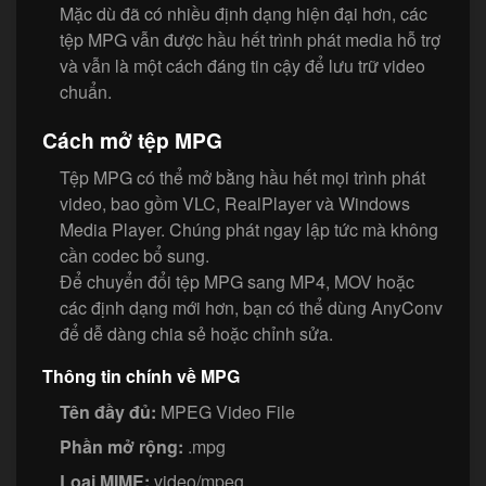
Mặc dù đã có nhiều định dạng hiện đại hơn, các
tệp MPG vẫn được hầu hết trình phát media hỗ trợ
và vẫn là một cách đáng tin cậy để lưu trữ video
chuẩn.
Cách mở tệp MPG
Tệp MPG có thể mở bằng hầu hết mọi trình phát
video, bao gồm VLC, RealPlayer và Windows
Media Player. Chúng phát ngay lập tức mà không
cần codec bổ sung.
Để chuyển đổi tệp MPG sang MP4, MOV hoặc
các định dạng mới hơn, bạn có thể dùng AnyConv
để dễ dàng chia sẻ hoặc chỉnh sửa.
Thông tin chính về MPG
Tên đầy đủ:
MPEG Video File
Phần mở rộng:
.mpg
Loại MIME:
video/mpeg