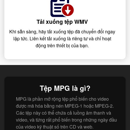
Tải xuống tệp WMV
Khi sẵn sàng, hãy tải xuống tệp đã chuyển đổi ngay
lập tức. Liên kết tải xuống là riêng tư và chỉ hoạt
động trên thiết bị của bạn.
Tệp MPG là gì?
MPG là phần mở rộng tệp phổ biến cho video
được mã hóa bằng nén MPEG-1 hoặc MPEG-2.
Các tệp này có thể chứa cả luồng âm thanh và
video, và từng rất phổ biến trong những ngày đầu
của video kỹ thuật số trên CD và web.