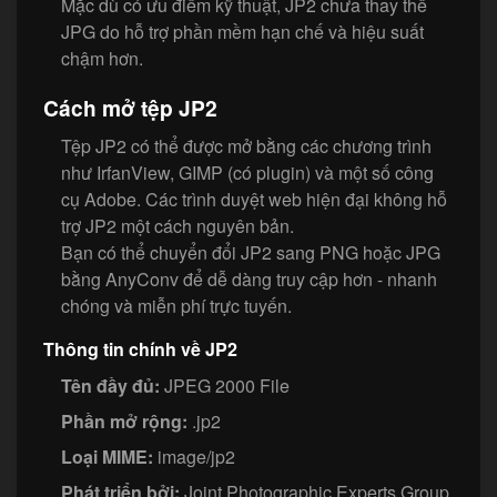
Mặc dù có ưu điểm kỹ thuật, JP2 chưa thay thế
JPG do hỗ trợ phần mềm hạn chế và hiệu suất
chậm hơn.
Cách mở tệp JP2
Tệp JP2 có thể được mở bằng các chương trình
như IrfanView, GIMP (có plugin) và một số công
cụ Adobe. Các trình duyệt web hiện đại không hỗ
trợ JP2 một cách nguyên bản.
Bạn có thể chuyển đổi JP2 sang PNG hoặc JPG
bằng AnyConv để dễ dàng truy cập hơn - nhanh
chóng và miễn phí trực tuyến.
Thông tin chính về JP2
Tên đầy đủ:
JPEG 2000 File
Phần mở rộng:
.jp2
Loại MIME:
image/jp2
Phát triển bởi:
Joint Photographic Experts Group