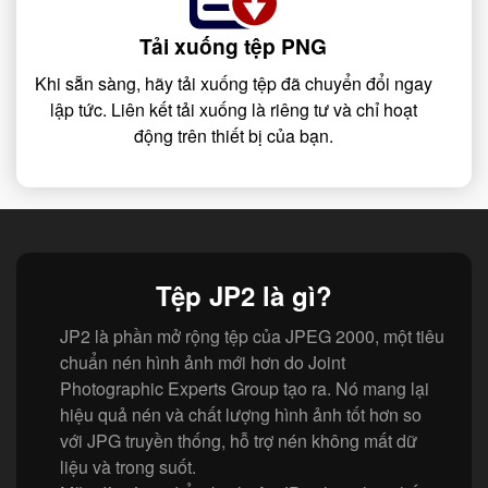
Tải xuống tệp PNG
Khi sẵn sàng, hãy tải xuống tệp đã chuyển đổi ngay
lập tức. Liên kết tải xuống là riêng tư và chỉ hoạt
động trên thiết bị của bạn.
Tệp JP2 là gì?
JP2 là phần mở rộng tệp của JPEG 2000, một tiêu
chuẩn nén hình ảnh mới hơn do Joint
Photographic Experts Group tạo ra. Nó mang lại
hiệu quả nén và chất lượng hình ảnh tốt hơn so
với JPG truyền thống, hỗ trợ nén không mất dữ
liệu và trong suốt.