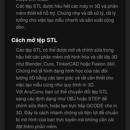
Các tệp STL được hầu hết các máy in 3D và phần
mềm thiết kế hỗ trợ. Chúng nhẹ và dễ xử lý, rất lý
tưởng cho việc tạo mẫu nhanh và sản xuất cộng
dồn.
Cách mở tệp STL
Các tệp STL có thể được mở và chỉnh sửa trong
hầu hết các phần mềm mô hình hóa và cắt lớp 3D
như Blender, Cura, TinkerCAD hoặc Fusion 360.
Chúng mô tả hình dạng hình học của các đối
tượng 3D bằng các tam giác và rất cần thiết cho
việc tạo mẫu cũng như quy trình in 3D.
Với AnyConv, bạn có thể chuyển đổi tệp STL
sang các định dạng như OBJ hoặc STEP để
chỉnh sửa thêm, hoặc tạo trực tiếp GCODE cho in
3D. Đây là cách nhanh chóng và tiện lợi để chuẩn
bị mô hình của bạn trực tuyến mà không cần cài
đặt thêm phần mềm.