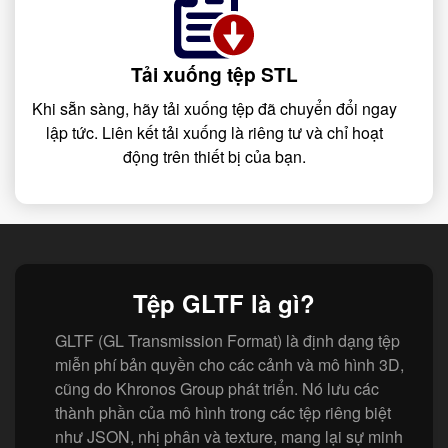
Tải xuống tệp STL
Khi sẵn sàng, hãy tải xuống tệp đã chuyển đổi ngay
lập tức. Liên kết tải xuống là riêng tư và chỉ hoạt
động trên thiết bị của bạn.
Tệp GLTF là gì?
GLTF (GL Transmission Format) là định dạng tệp
miễn phí bản quyền cho các cảnh và mô hình 3D,
cũng do Khronos Group phát triển. Nó lưu các
thành phần của mô hình trong các tệp riêng biệt
như JSON, nhị phân và texture, mang lại sự minh