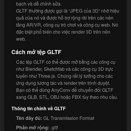
bạch và dễ chỉnh sửa.
GLTF thường được gọi là “JPEG của 3D” nhờ hiệu
quả của nó và được hỗ trợ rộng rãi trên các nền
tảng AR/VR, công cụ trò chơi và công cụ web. Nó
đặc biệt phổ biến cho việc render 3D trên nền
web.
Cách mở tệp GLTF
Các tệp GLTF có thể được mở bằng các công cụ
như Blender, Sketchfab và các công cụ 3D trực
tuyến như Three.js. Chúng rất lý tưởng cho các
ứng dụng tương tác và render trên trình duyệt.
Bạn có thể dùng AnyConv để chuyển đổi GLTF
sang GLB, STL, OBJ hoặc FBX tùy theo nhu cầu.
Thông tin chính về GLTF
Tên đầy đủ:
GL Transmission Format
Phần mở rộng:
.gltf