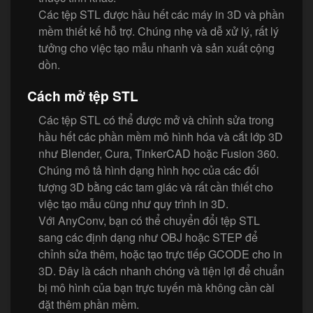
Các tệp STL được hầu hết các máy in 3D và phần
mềm thiết kế hỗ trợ. Chúng nhẹ và dễ xử lý, rất lý
tưởng cho việc tạo mẫu nhanh và sản xuất cộng
dồn.
Cách mở tệp STL
Các tệp STL có thể được mở và chỉnh sửa trong
hầu hết các phần mềm mô hình hóa và cắt lớp 3D
như Blender, Cura, TinkerCAD hoặc Fusion 360.
Chúng mô tả hình dạng hình học của các đối
tượng 3D bằng các tam giác và rất cần thiết cho
việc tạo mẫu cũng như quy trình in 3D.
Với AnyConv, bạn có thể chuyển đổi tệp STL
sang các định dạng như OBJ hoặc STEP để
chỉnh sửa thêm, hoặc tạo trực tiếp GCODE cho in
3D. Đây là cách nhanh chóng và tiện lợi để chuẩn
bị mô hình của bạn trực tuyến mà không cần cài
đặt thêm phần mềm.