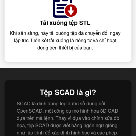
Tải xuống tệp STL
Khi sẵn sàng, hãy tải xuống tệp đã chuyển đổi ngay
lập tức. Liên kết tải xuống là riêng tư và chỉ hoạt
động trên thiết bị của bạn.
Tệp SCAD là gì?
SCAD là định dạng tệp được sử dụng bởi
OpenSCAD, một công cụ mô hình hóa 3D CAD
dựa trên mã lệnh. Thay vì dựa vào chỉnh sửa đồ
họa, tệp SCAD được viết bằng ngôn ngữ giống
như lập trình để xác định hình học và các phép