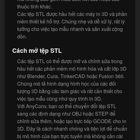
thuộc tính khác.
Các tệp STL được hầu hết các máy in 3D và phần
mềm thiết kế hỗ trợ. Chúng nhẹ và dễ xử lý, rất lý
tưởng cho việc tạo mẫu nhanh và sản xuất cộng
dồn.
Cách mở tệp STL
Các tệp STL có thể được mở và chỉnh sửa trong
hầu hết các phần mềm mô hình hóa và cắt lớp 3D
như Blender, Cura, TinkerCAD hoặc Fusion 360.
Chúng mô tả hình dạng hình học của các đối
tượng 3D bằng các tam giác và rất cần thiết cho
việc tạo mẫu cũng như quy trình in 3D.
Với AnyConv, bạn có thể chuyển đổi tệp STL
sang các định dạng như OBJ hoặc STEP để
chỉnh sửa thêm, hoặc tạo trực tiếp GCODE cho in
3D. Đây là cách nhanh chóng và tiện lợi để chuẩn
bị mô hình của bạn trực tuyến mà không cần cài