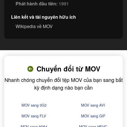
Phát hành đầu tiên:
1991
Liên kết và tài nguyên hữu ích
Wikipedia về MOV
Chuyển đổi từ MOV
Nhanh chóng chuyển đổi tệp MOV của bạn sang bất
kỳ định dạng nào bạn cần
MOV sang 3G2
MOV sang AVI
MOV sang FLV
MOV sang GIF
MOV sang H264
MOV sang HEVC