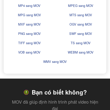
MP4 sang MOV
MPEG sang MOV
MPG sang MOV
MTS sang MOV
MXF sang MOV
OGV sang MOV
PNG sang MOV
SWF sang MOV
TIFF sang MOV
TS sang MOV
VOB sang MOV
WEBM sang MOV
WMV sang MOV
Bạn có biết không?
MOV đã giúp định hình trình phát video hiện
đại