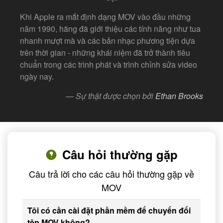
Khi Apple ra mắt định dạng MOV vào đầu những
năm 1990, hãng đã giới thiệu các tính năng như tua
nhanh mượt mà và các bản nhạc phương tiện dựa
trên thời gian - những khái niệm đã trở thành tiêu
chuẩn trong các trình phát và trình chỉnh sửa video
ngày nay.
— Sự thật được chọn bởi
Ethan Brooks
Câu hỏi thường gặp
Câu trả lời cho các câu hỏi thường gặp về
MOV
Tôi có cần cài đặt phần mềm để chuyển đổi
tệp MOV không?